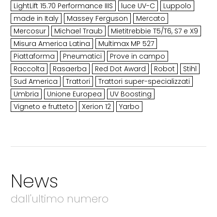
LightLift 15.70 Performance IIIS
luce UV-C
Luppolo
made in Italy
Massey Ferguson
Mercato
Mercosur
Michael Traub
Mietitrebbie T5/T6, S7 e X9
Misura America Latina
Multimax MP 527
Piattaforma
Pneumatici
Prove in campo
Raccolta
Rasaerba
Red Dot Award
Robot
Stihl
Sud America
Trattori
Trattori super-specializzati
Umbria
Unione Europea
UV Boosting
Vigneto e frutteto
Xerion 12
Yarbo
News
dall'ultimo numero