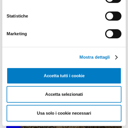
Statistiche
TECNICA
La visibilità dal posto di guida del
Marketing
trattore
Mostra dettagli
Accetta tutti i cookie
Accetta selezionati
Usa solo i cookie necessari