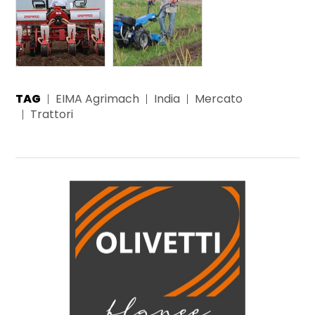
TAG
EIMA Agrimach
India
Mercato
Trattori