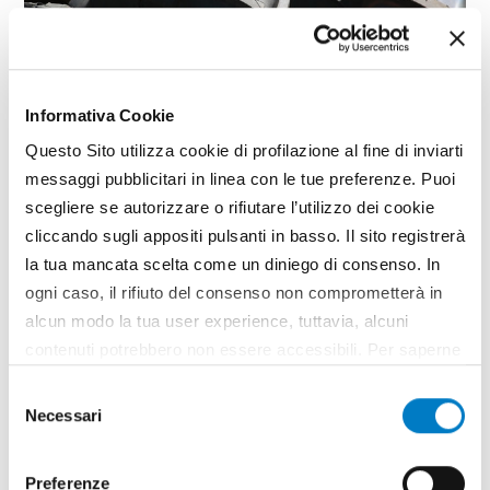
Informativa Cookie
PRIMO PIANO
Questo Sito utilizza cookie di profilazione al fine di inviarti
messaggi pubblicitari in linea con le tue preferenze. Puoi
Pneumatici agricoli, mercato
scegliere se autorizzare o rifiutare l’utilizzo dei cookie
europeo debole
cliccando sugli appositi pulsanti in basso. Il sito registrerà
la tua mancata scelta come un diniego di consenso. In
ogni caso, il rifiuto del consenso non comprometterà in
alcun modo la tua user experience, tuttavia, alcuni
contenuti potrebbero non essere accessibili. Per saperne
di più sui cookie e decidere se acconsentire oppure no
Selezione
all’utilizzo di tutti, o solamente di alcuni di essi, ti
Necessari
del
invitiamo a consultare la nostra
Cookie Policy
.
consenso
Preferenze