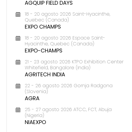
AGQUIP FIELD DAYS
18 - 20 agosto 2026 Saint-Hyacinthe,
Quebec (Canada)
EXPO CHAMPS
18 - 20 agosto 2026 Espace Saint-
Hyacinthe, Quebec (Canada)
EXPO-CHAMPS
21 - 23 agosto 2026 KTPO Exhibition Center
Whitefield, Bangalore (India)
AGRITECH INDIA
22 - 26 agosto 2026 Gornja Radgona
(Slovenia)
AGRA
25 - 27 agosto 2026 ATCC, FCT, Abuja
(Nigeria)
NIAEXPO