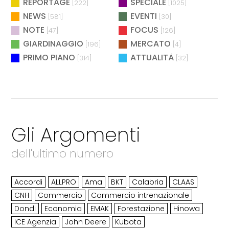
REPORTAGE
SPECIALE
[222]
[1025]
NEWS
EVENTI
[581]
[30]
NOTE
FOCUS
[47]
[126]
GIARDINAGGIO
MERCATO
[196]
[4]
PRIMO PIANO
ATTUALITÀ
[314]
[32]
Gli Argomenti
dell'ultimo numero
Accordi
ALLPRO
Ama
BKT
Calabria
CLAAS
CNH
Commercio
Commercio intrenazionale
Dondi
Economia
EMAK
Forestazione
Hinowa
ICE Agenzia
John Deere
Kubota