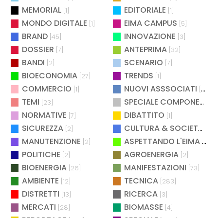
MEMORIAL
EDITORIALE
[1]
[1]
MONDO DIGITALE
EIMA CAMPUS
[1]
[5]
BRAND
INNOVAZIONE
[45]
[3]
DOSSIER
ANTEPRIMA
[7]
[32]
BANDI
SCENARIO
[2]
[7]
BIOECONOMIA
TRENDS
[27]
[1]
COMMERCIO
NUOVI ASSSOCIATI
[1]
[15]
TEMI
SPECIALE COMPONENTISTICA
[23]
NORMATIVE
DIBATTITO
[7]
[1]
SICUREZZA
CULTURA & SOCIETÀ
[2]
[2]
MANUTENZIONE
ASPETTANDO L'EIMA
[2]
[4]
POLITICHE
AGROENERGIA
[2]
[2]
BIOENERGIA
MANIFESTAZIONI
[26]
[73]
AMBIENTE
TECNICA
[12]
[283]
DISTRETTI
RICERCA
[13]
[3]
MERCATI
BIOMASSE
[28]
[4]