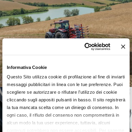
Meccanica agricola, uno
scenario complesso
Informativa Cookie
Questo Sito utilizza cookie di profilazione al fine di inviarti
messaggi pubblicitari in linea con le tue preferenze. Puoi
scegliere se autorizzare o rifiutare l’utilizzo dei cookie
cliccando sugli appositi pulsanti in basso. Il sito registrerà
la tua mancata scelta come un diniego di consenso. In
ogni caso, il rifiuto del consenso non comprometterà in
alcun modo la tua user experience, tuttavia, alcuni
contenuti potrebbero non essere accessibili. Per saperne