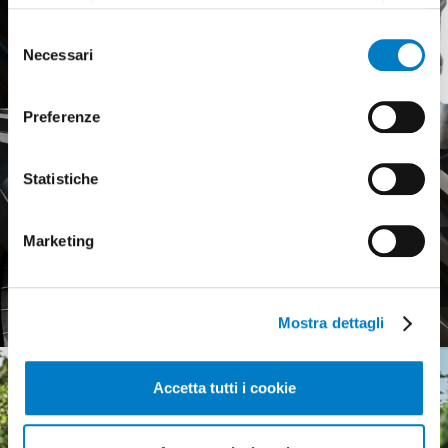
di più sui cookie e decidere se acconsentire oppure no
Selezione
all’utilizzo di tutti, o solamente di alcuni di essi, ti
Necessari
del
invitiamo a consultare la nostra
Cookie Policy
.
consenso
Preferenze
Statistiche
Marketing
Pneumatici agricoli,
mercato europeo debole
Mostra dettagli
Accetta tutti i cookie