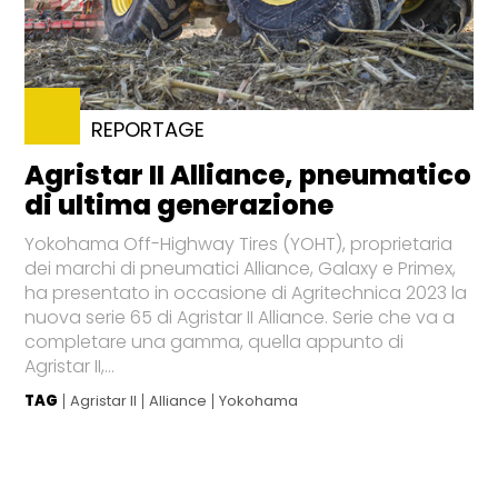
REPORTAGE
Agristar II Alliance, pneumatico
di ultima generazione
Yokohama Off-Highway Tires (YOHT), proprietaria
dei marchi di pneumatici Alliance, Galaxy e Primex,
ha presentato in occasione di Agritechnica 2023 la
nuova serie 65 di Agristar II Alliance. Serie che va a
completare una gamma, quella appunto di
Agristar II,...
TAG
Agristar II
Alliance
Yokohama