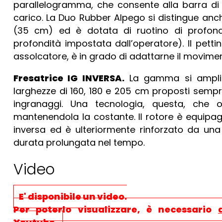
parallelogramma, che consente alla barra di r
carico. La Duo Rubber Alpego si distingue anche
(35 cm) ed è dotata di ruotino di profon
profondità impostata dall’operatore). Il pett
assolcatore, è in grado di adattarne il movimen
Fresatrice IG INVERSA.
La gamma si amplia c
larghezze di 160, 180 e 205 cm proposti semp
ingranaggi. Una tecnologia, questa, che ot
mantenendola la costante. Il rotore è equipag
inversa ed è ulteriormente rinforzato da una
durata prolungata nel tempo.
Video
E' disponibile un video.
Per poterlo visualizzare, è necessario