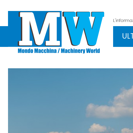
L'inform
UL