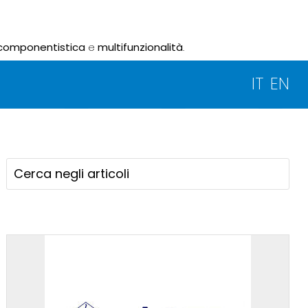
componentistica
e
multifunzionalità
.
IT
EN