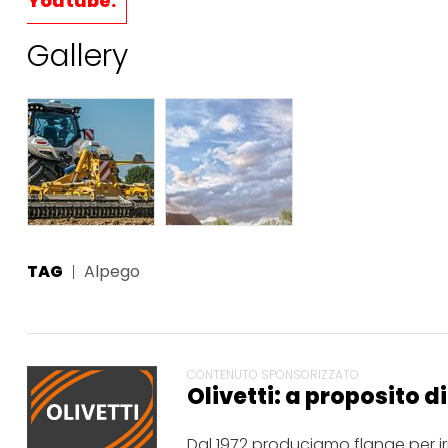
Youtube.
Gallery
TAG
Alpego
CONTENUTO SPONSORIZZATO
Olivetti: a proposito d
Dal 1972 produciamo flange per i