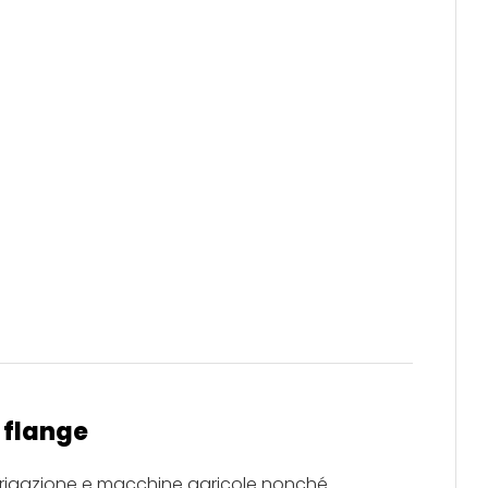
i flange
rrigazione e macchine agricole nonché