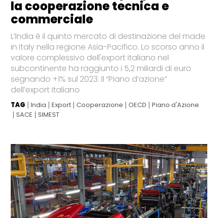
la cooperazione tecnica e
commerciale
L’India è il quinto mercato di destinazione del made
in Italy nella regione Asia-Pacifico. Lo scorso anno il
valore complessivo dell'export italiano nel
subcontinente ha raggiunto i 5,2 miliardi di euro
segnando +1% sul 2023. Il “Piano d’azione”
dell’export italiano
TAG
India
Export
Cooperazione
OECD
Piano d'Azione
SACE
SIMEST