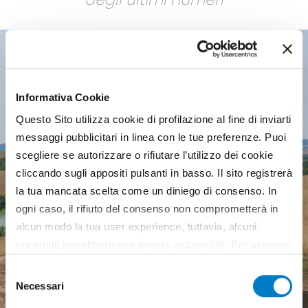
Informativa Cookie
Questo Sito utilizza cookie di profilazione al fine di inviarti
messaggi pubblicitari in linea con le tue preferenze. Puoi
scegliere se autorizzare o rifiutare l’utilizzo dei cookie
cliccando sugli appositi pulsanti in basso. Il sito registrerà
la tua mancata scelta come un diniego di consenso. In
ogni caso, il rifiuto del consenso non comprometterà in
alcun modo la tua user experience, tuttavia, alcuni
contenuti potrebbero non essere accessibili. Per saperne
di più sui cookie e decidere se acconsentire oppure no
Selezione
all’utilizzo di tutti, o solamente di alcuni di essi, ti
Necessari
del
invitiamo a consultare la nostra
Cookie Policy
.