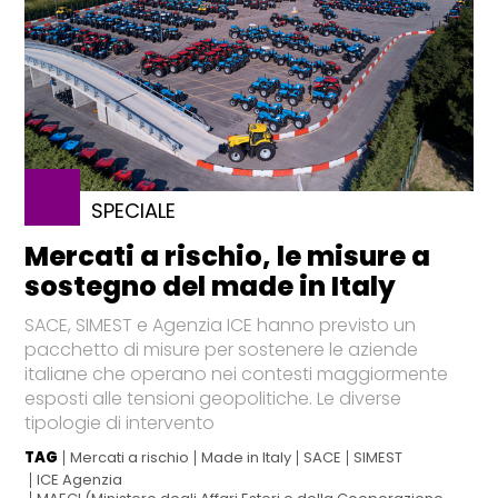
SPECIALE
Mercati a rischio, le misure a
sostegno del made in Italy
SACE, SIMEST e Agenzia ICE hanno previsto un
pacchetto di misure per sostenere le aziende
italiane che operano nei contesti maggiormente
esposti alle tensioni geopolitiche. Le diverse
tipologie di intervento
TAG
Mercati a rischio
Made in Italy
SACE
SIMEST
ICE Agenzia