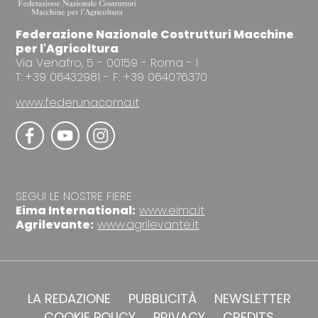
Federazione Nazionale Costrutturi Macchine
per l'Agricoltura
Via Venafro, 5 - 00159 - Roma - I
T: +39 06432981 - F: +39 064076370
www.federunacoma.it
SEGUI LE NOSTRE FIERE
Eima International:
www.eima.it
Agrilevante:
www.agrilevante.it
LA REDAZIONE
PUBBLICITÀ
NEWSLETTER
COOKIE POLICY
PRIVACY
CREDITS