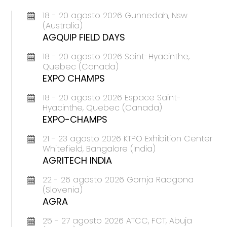
18 - 20 agosto 2026 Gunnedah, Nsw
(Australia)
AGQUIP FIELD DAYS
18 - 20 agosto 2026 Saint-Hyacinthe,
Quebec (Canada)
EXPO CHAMPS
18 - 20 agosto 2026 Espace Saint-
Hyacinthe, Quebec (Canada)
EXPO-CHAMPS
21 - 23 agosto 2026 KTPO Exhibition Center
Whitefield, Bangalore (India)
AGRITECH INDIA
22 - 26 agosto 2026 Gornja Radgona
(Slovenia)
AGRA
25 - 27 agosto 2026 ATCC, FCT, Abuja