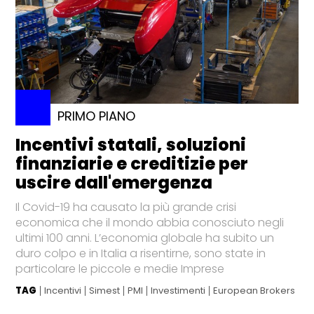
PRIMO PIANO
Incentivi statali, soluzioni
finanziarie e creditizie per
uscire dall'emergenza
Il Covid-19 ha causato la più grande crisi
economica che il mondo abbia conosciuto negli
ultimi 100 anni. L’economia globale ha subito un
duro colpo e in Italia a risentirne, sono state in
particolare le piccole e medie Imprese
TAG
Incentivi
Simest
PMI
Investimenti
European Brokers