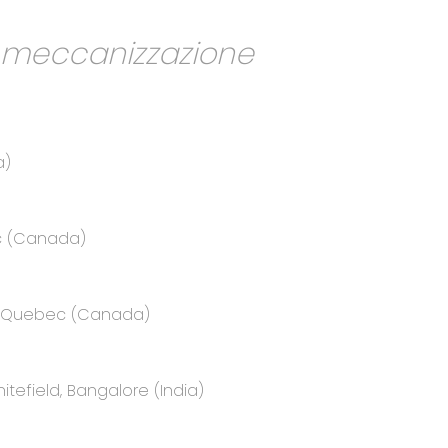
a meccanizzazione
a)
ec (Canada)
e, Quebec (Canada)
itefield, Bangalore (India)