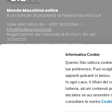
Mondo Macchina online
è un portale di proprietà di FederUnacoma surl
Viale Aldo Moro, 64 – 40127 BOLOGNA - I
info@federunacoma.it
Registrazione del Tribunale di Roma n. 59 del
20/04/2011
Direttore responsabile: Girolamo Rossi
Informativa Cookie
Questo Sito utilizza cookie 
tue preferenze. Puoi sceglie
appositi pulsanti in basso.
LA REDAZIONE
In ogni caso, il rifiuto d
tuttavia, alcuni contenuti 
decidere se acconsentire opp
consultare la nostra
Cooki