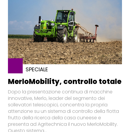
SPECIALE
MerloMobility, controllo totale
Dopo la presentazione continua di macchine
innovative, Merlo, leader del segmento dei
sollevatori telescopici, concentra la propria
attenzione su un sistema di controllo della flotta
frutto della ricerca della casa cuneese e
presenta ad Agritechnica il nuovo MerloMobility.
Questo sistema...