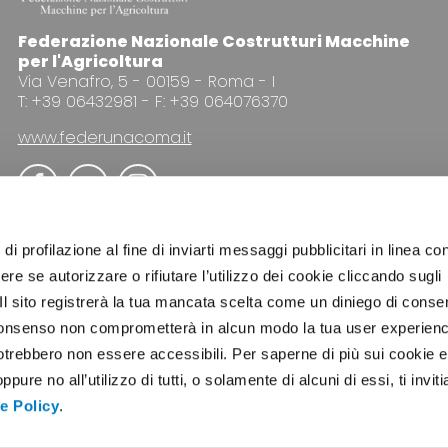
Federazione Nazionale Costrutturi Macchine
per l'Agricoltura
Via Venafro, 5 - 00159 - Roma - I
T: +39 06432981 - F: +39 064076370
www.federunacoma.it
di profilazione al fine di inviarti messaggi pubblicitari in linea con
re se autorizzare o rifiutare l’utilizzo dei cookie cliccando sugli
 Il sito registrerà la tua mancata scelta come un diniego di conse
PUBBLICITÀ
NEWSLETTER
COOKIE POLICY
PRI
el consenso non comprometterà in alcun modo la tua user experien
potrebbero non essere accessibili. Per saperne di più sui cookie e
ure no all’utilizzo di tutti, o solamente di alcuni di essi, ti invit
e Policy
.