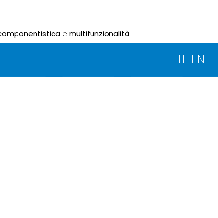
componentistica
e
multifunzionalità
.
IT
EN