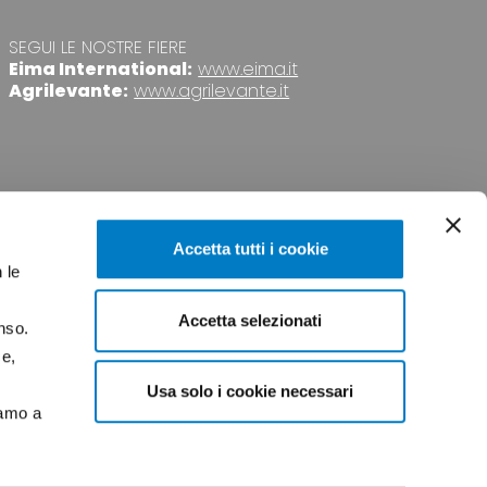
SEGUI LE NOSTRE FIERE
Eima International:
www.eima.it
Agrilevante:
www.agrilevante.it
Accetta tutti i cookie
 le
Accetta selezionati
nso.
VACY
CREDITS
ce,
Usa solo i cookie necessari
iamo a