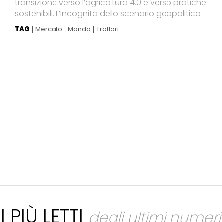
transizione verso l’agricoltura 4.0 e verso pratiche
sostenibili. L’incognita dello scenario geopolitico
TAG
Mercato
Mondo
Trattori
I PIÙ LETTI
degli ultimi numeri