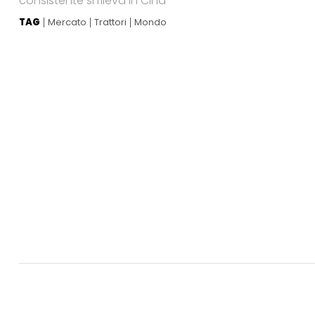
consistente si rileva in Cina
TAG
Mercato
Trattori
Mondo