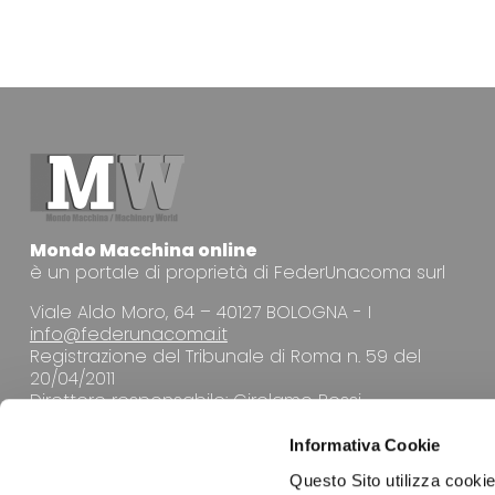
Mondo Macchina online
è un portale di proprietà di FederUnacoma surl
Viale Aldo Moro, 64 – 40127 BOLOGNA - I
info@federunacoma.it
Registrazione del Tribunale di Roma n. 59 del
20/04/2011
Direttore responsabile: Girolamo Rossi
Informativa Cookie
Questo Sito utilizza cookie 