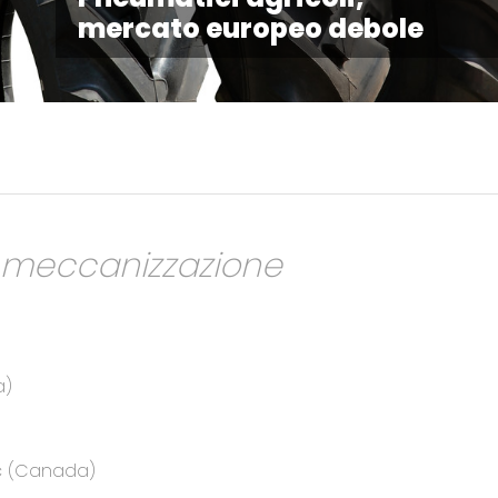
mercato europeo debole
a meccanizzazione
a)
ec (Canada)