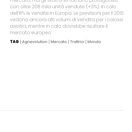
mercato, ma gli Stati Uniti tornano protagonisti
con oltre 208 mila unità vendute (+3%). In calo
dell'8% le vendite in Europa. Le previsioni per il 2015
vedono ancora alti volumi di vendita per i colossi
asiatici, mentre in calo dovrebbe risultare il
mercato europeo
TAG
Agrievolution
Mercato
Trattrici
Mondo