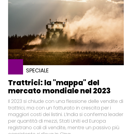
SPECIALE
Trattrici: la "mappa" del
mercato mondiale nel 2023
Il 2023 si chiude con una flessione delle vendite di
trattrici, ma con un fatturato in crescita per i
maggiori costi dei listini. L’India si conferma leader
per quantità di mezzi, Stati Uniti ed Europa
registrano cali di vendite, mentre un passivo più