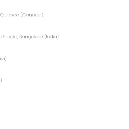
e, Quebec (Canada)
itefield, Bangalore (India)
ia)
)