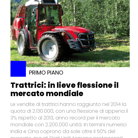
PRIMO PIANO
Trattrici: in lieve flessione il
mercato mondiale
Le vendite di trattrici hanno raggiunto nel 2014 la
quota di 2.130.000, con una flessione di appena il
3% rispetto al 2013, anno record per il mercato
mondiale con 2.200.000 unità. In termini numerici
India e Cina coprono da sole oltre il 50% del