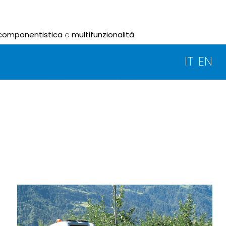
componentistica
e
multifunzionalità
.
IT
EN