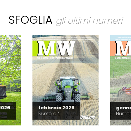
SFOGLIA
gli ultimi numeri
2026
febbraio 2026
genna
Numero 2
Numer