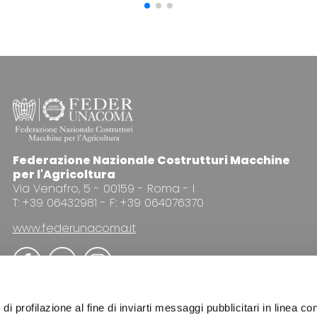
Federazione Nazionale Costrutturi Macchine
per l'Agricoltura
Via Venafro, 5 - 00159 - Roma - I
T: +39 06432981 - F: +39 064076370
www.federunacoma.it
di profilazione al fine di inviarti messaggi pubblicitari in linea con