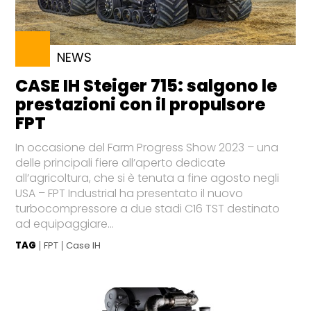
NEWS
CASE IH Steiger 715: salgono le
prestazioni con il propulsore
FPT
In occasione del Farm Progress Show 2023 – una
delle principali fiere all’aperto dedicate
all’agricoltura, che si è tenuta a fine agosto negli
USA – FPT Industrial ha presentato il nuovo
turbocompressore a due stadi C16 TST destinato
ad equipaggiare...
TAG
FPT
Case IH