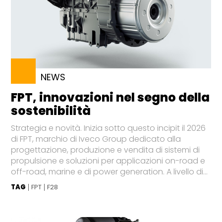
NEWS
FPT, innovazioni nel segno della
sostenibilità
Strategia e novità. Inizia sotto questo incipit il 2026
di FPT, marchio di Iveco Group dedicato alla
progettazione, produzione e vendita di sistemi di
propulsione e soluzioni per applicazioni on-road e
off-road, marine e di power generation. A livello di...
TAG
FPT
F28