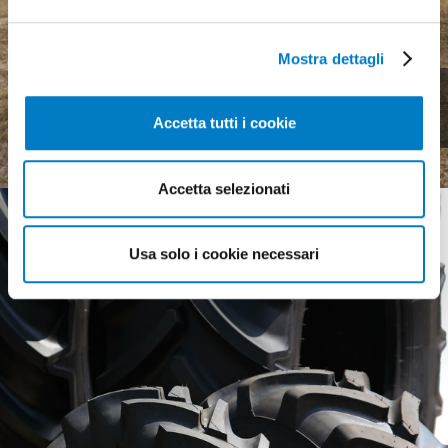
Mostra dettagli
Meccanica agricola, uno
scenario complesso
Accetta tutti i cookie
Accetta selezionati
Usa solo i cookie necessari