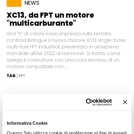
NEWS
XC13, da FPT un motore
"multicarburante"
Una “X” di colore rosso impressa sulla testata
contraddistingue il nuovo motore XC13 single-base
multi-fuel FPT Industrial, presentato in anteprima
mondiale all’IAA 2022 di Hannover. Si tratta, come
spiega il costruttore con una nota tecnica, di un
motore compatibile con...
TAG
FPT
Informativa Cookie
Questo Sito utilizza cookie di profilazione al fine di inviarti