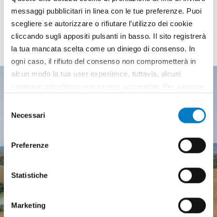
messaggi pubblicitari in linea con le tue preferenze. Puoi
I PIÙ LETTI
scegliere se autorizzare o rifiutare l’utilizzo dei cookie
cliccando sugli appositi pulsanti in basso. Il sito registrerà
degli ultimi numeri
la tua mancata scelta come un diniego di consenso. In
ogni caso, il rifiuto del consenso non comprometterà in
alcun modo la tua user experience, tuttavia, alcuni
contenuti potrebbero non essere accessibili. Per saperne
di più sui cookie e decidere se acconsentire oppure no
Selezione
all’utilizzo di tutti, o solamente di alcuni di essi, ti
Necessari
del
invitiamo a consultare la nostra
Cookie Policy
.
consenso
Preferenze
Statistiche
Marketing