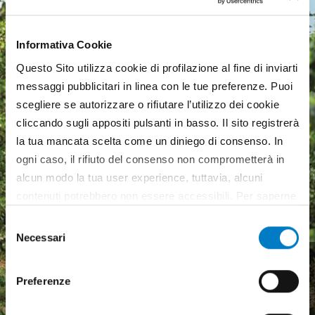
Informativa Cookie
Questo Sito utilizza cookie di profilazione al fine di inviarti
messaggi pubblicitari in linea con le tue preferenze. Puoi
scegliere se autorizzare o rifiutare l’utilizzo dei cookie
cliccando sugli appositi pulsanti in basso. Il sito registrerà
la tua mancata scelta come un diniego di consenso. In
ogni caso, il rifiuto del consenso non comprometterà in
alcun modo la tua user experience, tuttavia, alcuni
contenuti potrebbero non essere accessibili. Per saperne
di più sui cookie e decidere se acconsentire oppure no
Selezione
all’utilizzo di tutti, o solamente di alcuni di essi, ti
Necessari
del
invitiamo a consultare la nostra
Cookie Policy
.
Macchine agricole, mercato
consenso
in crescita ma pesa
Preferenze
l'incertezza economica