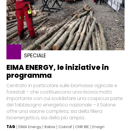
SPECIALE
EIMA ENERGY, le iniziative in
programma
Centrato in particolare sulle biomasse agricole e
forestali – che costituiscono una risorsa molto
importante con cui soddisfare una cospicua parte
del fabbisogno energetico nazionale – il Salone
offre una visione completa, sia della filiera
bioenergetica, sia della più ampia...
TAG
EIMA Energy
Itabia
Cobraf
CNR IBE
Enagri