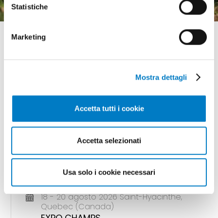
Statistiche
Marketing
Mostra dettagli
GLI APPUNTAMENTI
della meccanizzazione
Accetta tutti i cookie
Accetta selezionati
18 - 20 agosto 2026 Gunnedah, Nsw
(Australia)
Usa solo i cookie necessari
AGQUIP FIELD DAYS
18 - 20 agosto 2026 Saint-Hyacinthe,
Quebec (Canada)
EXPO CHAMPS