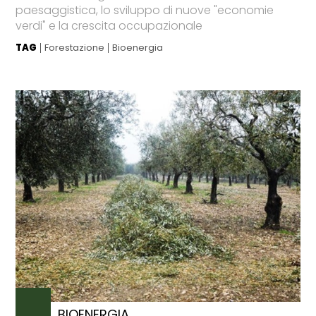
paesaggistica, lo sviluppo di nuove "economie
verdi" e la crescita occupazionale
TAG
Forestazione
Bioenergia
BIOENERGIA