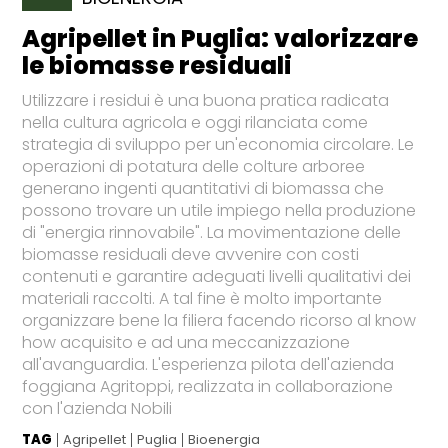
Agripellet in Puglia: valorizzare
le biomasse residuali
Utilizzare i residui è una buona pratica radicata
nella cultura agricola e oggi rilanciata come
strategia di sviluppo per un'economia circolare. Le
operazioni di potatura delle colture arboree
generano ingenti quantitativi di biomassa che
possono trovare un utile impiego nella produzione
di "energia rinnovabile". La movimentazione delle
biomasse residuali deve avvenire con costi
contenuti e garantire adeguati livelli qualitativi dei
materiali raccolti. A tal fine è molto importante
organizzare bene la filiera facendo ricorso al know
how acquisito e ad una meccanizzazione
all'avanguardia. L'esperienza pilota dell'azienda
foggiana Agritoppi, realizzata in collaborazione
con l'azienda Nobili
TAG
Agripellet
Puglia
Bioenergia