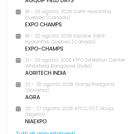
AGQUIP FIELD DAYS
18 - 20 agosto 2026 Saint-Hyacinthe,
Quebec (Canada)
EXPO CHAMPS
18 - 20 agosto 2026 Espace Saint-
Hyacinthe, Quebec (Canada)
EXPO-CHAMPS
21 - 23 agosto 2026 KTPO Exhibition Center
Whitefield, Bangalore (India)
AGRITECH INDIA
22 - 26 agosto 2026 Gornja Radgona
(Slovenia)
AGRA
25 - 27 agosto 2026 ATCC, FCT, Abuja
(Nigeria)
NIAEXPO
Tutti gli appuntamenti