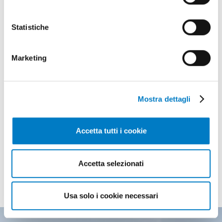
ricerca, armonizzare il sistema normativo, a
vantaggio del settore primario
Statistiche
TAG
Ministero
Itabia
Bioenergia
Matteo Monni
Ministero Politiche Agricole
Marketing
Mostra dettagli
Accetta tutti i cookie
I PIÙ LETTI
Accetta selezionati
degli ultimi numeri
Usa solo i cookie necessari