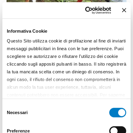
Informativa Cookie
Questo Sito utilizza cookie di profilazione al fine di inviarti
messaggi pubblicitari in linea con le tue preferenze. Puoi
scegliere se autorizzare o rifiutare l’utilizzo dei cookie
BIOMASSE
cliccando sugli appositi pulsanti in basso. Il sito registrerà
Bioenergia: un piano di settore
la tua mancata scelta come un diniego di consenso. In
al vaglio del Ministero
ogni caso, il rifiuto del consenso non comprometterà in
alcun modo la tua user experience, tuttavia, alcuni
Il Ministero delle politiche agricole ha affidato ad un
contenuti potrebbero non essere accessibili. Per saperne
gruppo di esperti tra cui Itabia il compito di
di più sui cookie e decidere se acconsentire oppure no
redigere un documento di base per lo sviluppo
Selezione
all’utilizzo di tutti, o solamente di alcuni di essi, ti
delle energie da materie prime agricole. Realizzato
Necessari
del
d'intesa con le organizzazioni professionali
invitiamo a consultare la nostra
Cookie Policy
.
consenso
agricole, il Piano mira a favorire una corretta
valorizzazione della risorsa biomassa, supportare la
Preferenze