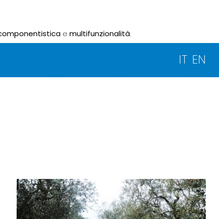
componentistica
e
multifunzionalità
.
IT
EN