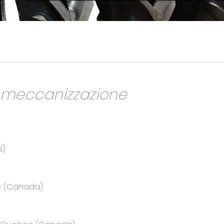
a meccanizzazione
a)
ec (Canada)