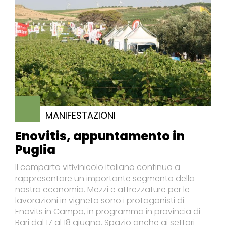
MANIFESTAZIONI
Enovitis, appuntamento in
Puglia
Il comparto vitivinicolo italiano continua a
rappresentare un importante segmento della
nostra economia. Mezzi e attrezzature per le
lavorazioni in vigneto sono i protagonisti di
Enovits in Campo, in programma in provincia di
Bari dal 17 al 18 giugno. Spazio anche ai settori