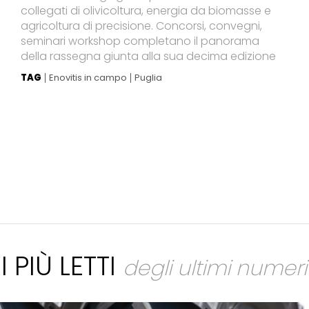
collegati di olivicoltura, energia da biomasse e
agricoltura di precisione. Concorsi, convegni,
seminari workshop completano il panorama
della rassegna giunta alla sua decima edizione
TAG
Enovitis in campo
Puglia
I PIÙ LETTI
degli ultimi numeri