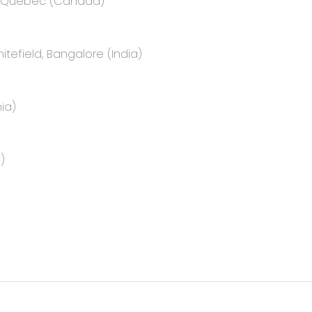
e, Quebec (Canada)
itefield, Bangalore (India)
ia)
)