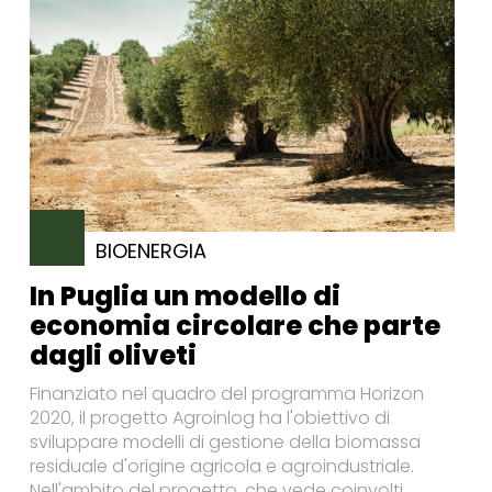
BIOENERGIA
In Puglia un modello di
economia circolare che parte
dagli oliveti
Finanziato nel quadro del programma Horizon
2020, il progetto Agroinlog ha l'obiettivo di
sviluppare modelli di gestione della biomassa
residuale d'origine agricola e agroindustriale.
Nell'ambito del progetto, che vede coinvolti