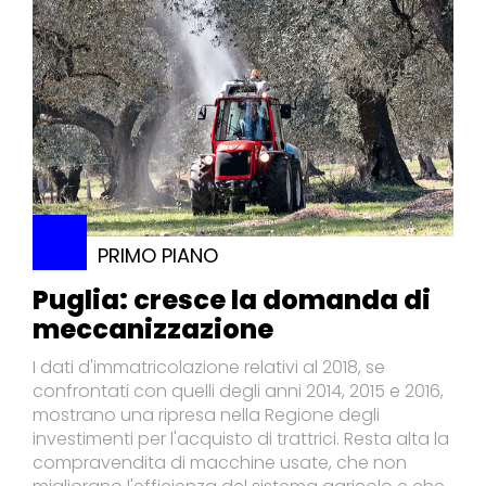
PRIMO PIANO
Puglia: cresce la domanda di
meccanizzazione
I dati d'immatricolazione relativi al 2018, se
confrontati con quelli degli anni 2014, 2015 e 2016,
mostrano una ripresa nella Regione degli
investimenti per l'acquisto di trattrici. Resta alta la
compravendita di macchine usate, che non