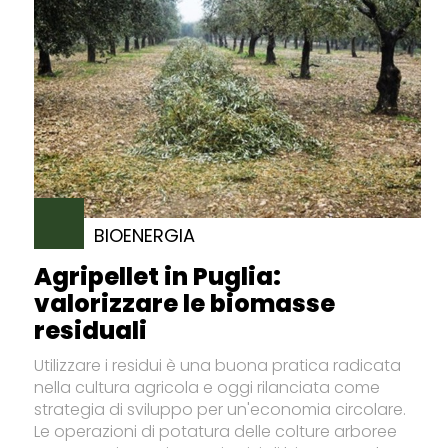
BIOENERGIA
Agripellet in Puglia:
valorizzare le biomasse
residuali
Utilizzare i residui è una buona pratica radicata
nella cultura agricola e oggi rilanciata come
strategia di sviluppo per un'economia circolare.
Le operazioni di potatura delle colture arboree