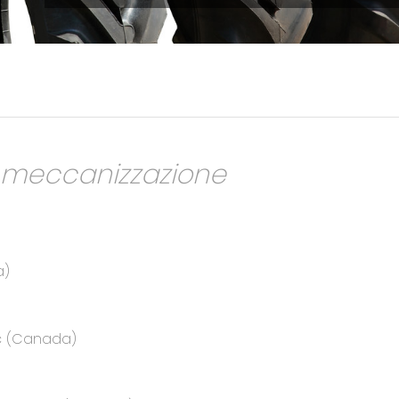
a meccanizzazione
a)
ec (Canada)