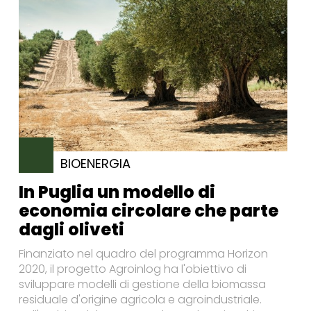
BIOENERGIA
In Puglia un modello di
economia circolare che parte
dagli oliveti
Finanziato nel quadro del programma Horizon
2020, il progetto Agroinlog ha l'obiettivo di
sviluppare modelli di gestione della biomassa
residuale d'origine agricola e agroindustriale.