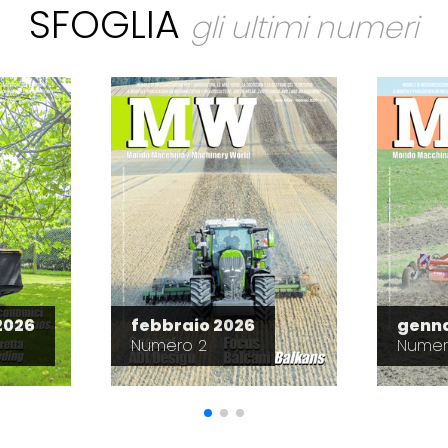
SFOGLIA
gli ultimi numeri
2026
febbraio 2026
genna
Numero 2
Numer