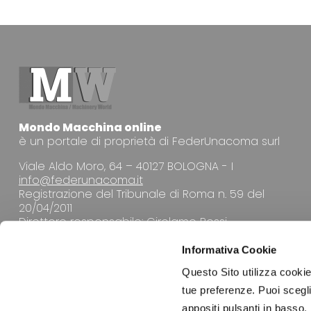
Mondo Macchina online
è un portale di proprietà di FederUnacoma surl
Viale Aldo Moro, 64 – 40127 BOLOGNA - I
info@federunacoma.it
Registrazione del Tribunale di Roma n. 59 del
20/04/2011
Direttore responsabile: Girolamo Rossi
Informativa Cookie
Questo Sito utilizza cookie 
tue preferenze. Puoi sceglie
appositi pulsanti in basso.