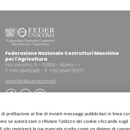
Federazione Nazionale Costrutturi Macchine
per l'Agricoltura
Via Venafro, 5 - 00159 - Roma - I
T: +39 06432981 - F: +39 064076370
www.federunacoma.it
di profilazione al fine di inviarti messaggi pubblicitari in linea con
re se autorizzare o rifiutare l’utilizzo dei cookie cliccando sugli
 Il sito registrerà la tua mancata scelta come un diniego di conse