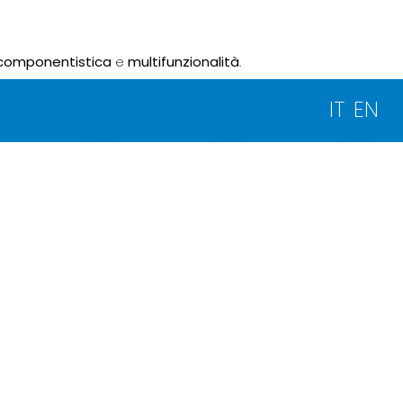
componentistica
e
multifunzionalità
.
IT
EN