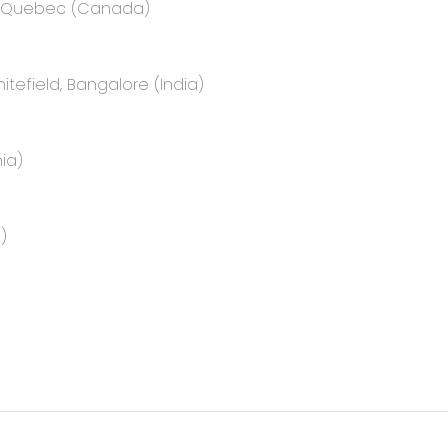
e, Quebec (Canada)
itefield, Bangalore (India)
ia)
)