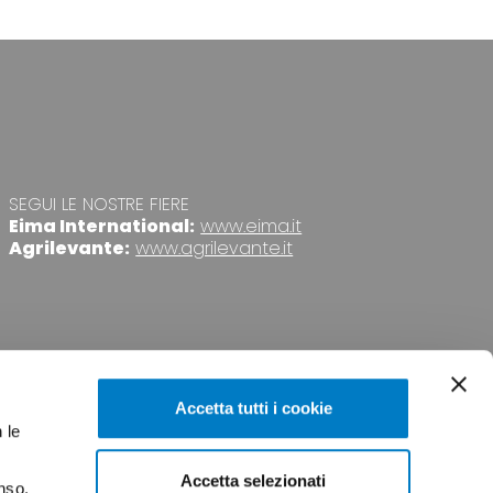
SEGUI LE NOSTRE FIERE
Eima International:
www.eima.it
Agrilevante:
www.agrilevante.it
Accetta tutti i cookie
 le
Accetta selezionati
nso.