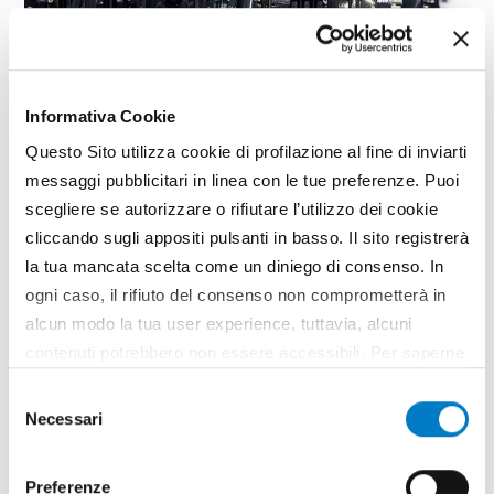
PRIMO PIANO
Informativa Cookie
Macchine agricole, produzione
Questo Sito utilizza cookie di profilazione al fine di inviarti
italiana in calo nel 2024
messaggi pubblicitari in linea con le tue preferenze. Puoi
scegliere se autorizzare o rifiutare l’utilizzo dei cookie
cliccando sugli appositi pulsanti in basso. Il sito registrerà
la tua mancata scelta come un diniego di consenso. In
ogni caso, il rifiuto del consenso non comprometterà in
alcun modo la tua user experience, tuttavia, alcuni
contenuti potrebbero non essere accessibili. Per saperne
di più sui cookie e decidere se acconsentire oppure no
Selezione
all’utilizzo di tutti, o solamente di alcuni di essi, ti
Necessari
del
invitiamo a consultare la nostra
Cookie Policy
.
consenso
Preferenze