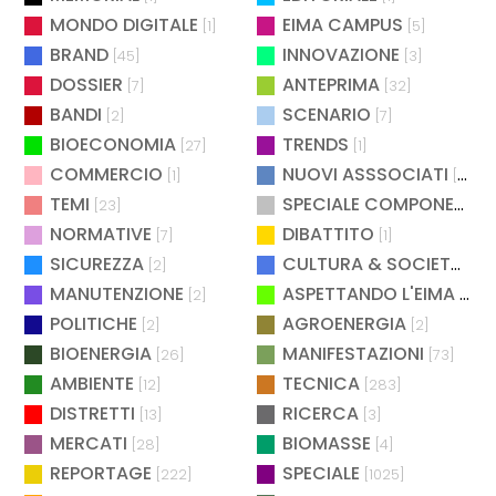
MONDO DIGITALE
EIMA CAMPUS
[1]
[5]
BRAND
INNOVAZIONE
[45]
[3]
DOSSIER
ANTEPRIMA
[7]
[32]
BANDI
SCENARIO
[2]
[7]
BIOECONOMIA
TRENDS
[27]
[1]
COMMERCIO
NUOVI ASSSOCIATI
[1]
[15]
TEMI
SPECIALE COMPONENTISTICA
[23]
NORMATIVE
DIBATTITO
[7]
[1]
SICUREZZA
CULTURA & SOCIETÀ
[2]
[2]
MANUTENZIONE
ASPETTANDO L'EIMA
[2]
[4]
POLITICHE
AGROENERGIA
[2]
[2]
BIOENERGIA
MANIFESTAZIONI
[26]
[73]
AMBIENTE
TECNICA
[12]
[283]
DISTRETTI
RICERCA
[13]
[3]
MERCATI
BIOMASSE
[28]
[4]
REPORTAGE
SPECIALE
[222]
[1025]