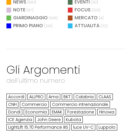
NEWS
EVENTI
[581]
[30]
NOTE
FOCUS
[47]
[126]
GIARDINAGGIO
MERCATO
[196]
[4]
PRIMO PIANO
ATTUALITÀ
[314]
[32]
Gli Argomenti
dell'ultimo numero
Accordi
ALLPRO
Ama
BKT
Calabria
CLAAS
CNH
Commercio
Commercio intrenazionale
Dondi
Economia
EMAK
Forestazione
Hinowa
ICE Agenzia
John Deere
Kubota
LightLift 15.70 Performance IIIS
luce UV-C
Luppolo