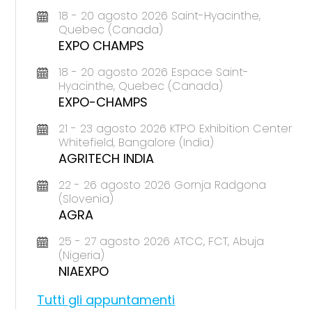
18 - 20 agosto 2026 Saint-Hyacinthe,
Quebec (Canada)
EXPO CHAMPS
18 - 20 agosto 2026 Espace Saint-
Hyacinthe, Quebec (Canada)
EXPO-CHAMPS
21 - 23 agosto 2026 KTPO Exhibition Center
Whitefield, Bangalore (India)
AGRITECH INDIA
22 - 26 agosto 2026 Gornja Radgona
(Slovenia)
AGRA
25 - 27 agosto 2026 ATCC, FCT, Abuja
(Nigeria)
NIAEXPO
Tutti gli appuntamenti