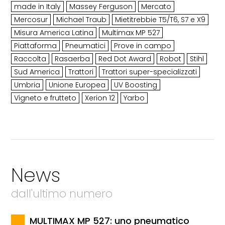
made in Italy
Massey Ferguson
Mercato
Mercosur
Michael Traub
Mietitrebbie T5/T6, S7 e X9
Misura America Latina
Multimax MP 527
Piattaforma
Pneumatici
Prove in campo
Raccolta
Rasaerba
Red Dot Award
Robot
Stihl
Sud America
Trattori
Trattori super-specializzati
Umbria
Unione Europea
UV Boosting
Vigneto e frutteto
Xerion 12
Yarbo
News
dall'ultimo numero
MULTIMAX MP 527: uno pneumatico