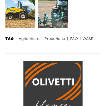
TAG
Agricoltura
Produzione
FAO
OCSE