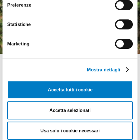
Preferenze
Macchine agricole, mercato
in crescita ma pesa
Statistiche
l'incertezza economica
Marketing
Mostra dettagli
Accetta tutti i cookie
GLI APPUNTAMENTI
della meccanizzazione
Accetta selezionati
Usa solo i cookie necessari