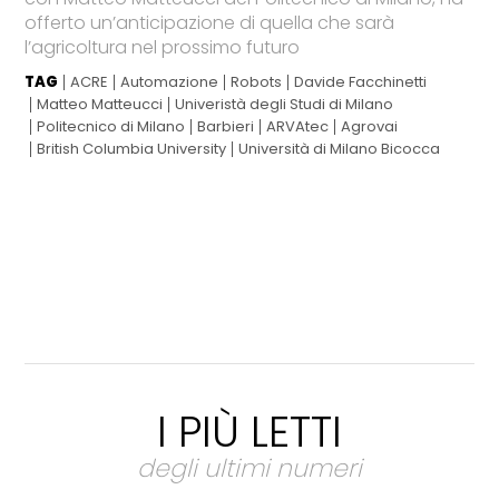
offerto un’anticipazione di quella che sarà
l’agricoltura nel prossimo futuro
TAG
ACRE
Automazione
Robots
Davide Facchinetti
Matteo Matteucci
Univeristà degli Studi di Milano
Politecnico di Milano
Barbieri
ARVAtec
Agrovai
British Columbia University
Università di Milano Bicocca
I PIÙ LETTI
degli ultimi numeri