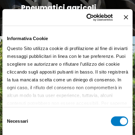
Pneumatici agricoli,
mercato europeo debole
Informativa Cookie
Questo Sito utilizza cookie di profilazione al fine di inviarti
messaggi pubblicitari in linea con le tue preferenze. Puoi
scegliere se autorizzare o rifiutare l’utilizzo dei cookie
cliccando sugli appositi pulsanti in basso. Il sito registrerà
la tua mancata scelta come un diniego di consenso. In
ogni caso, il rifiuto del consenso non comprometterà in
alcun modo la tua user experience, tuttavia, alcuni
contenuti potrebbero non essere accessibili. Per saperne
di più sui cookie e decidere se acconsentire oppure no
Selezione
all’utilizzo di tutti, o solamente di alcuni di essi, ti
Necessari
del
invitiamo a consultare la nostra
Cookie Policy
.
consenso