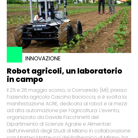
INNOVAZIONE
Robot agricoli, un laboratorio
in campo
Il 25 e 26 maggio scorso, a Cornaredo (MI), presso
l’azienda agricola Cascina Baciocca, si è svolta la
manifestazione ACRE, dedicata ai robot e ai mezzi
ad alta automazione per l’agricoltura. L’evento,
organizzato da Davide Facchinetti del
Dipartimento di Scienze Agrarie e Alimentari
dell’Università degli Studi di Milano in collaborazione
con Matteo Matteucci del Politecnico di Milano, ha