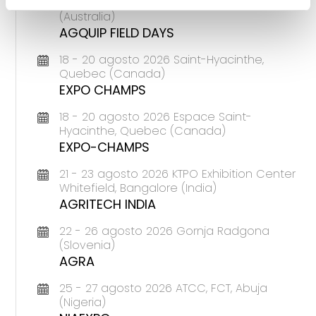
18 - 20 agosto 2026 Gunnedah, Nsw
(Australia)
AGQUIP FIELD DAYS
18 - 20 agosto 2026 Saint-Hyacinthe,
Quebec (Canada)
EXPO CHAMPS
18 - 20 agosto 2026 Espace Saint-
Hyacinthe, Quebec (Canada)
EXPO-CHAMPS
21 - 23 agosto 2026 KTPO Exhibition Center
Whitefield, Bangalore (India)
AGRITECH INDIA
22 - 26 agosto 2026 Gornja Radgona
(Slovenia)
AGRA
25 - 27 agosto 2026 ATCC, FCT, Abuja
(Nigeria)