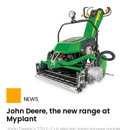
NEWS
John Deere, the new range at
Myplant
John Deere's 225 E-Cut electric lawn mower made