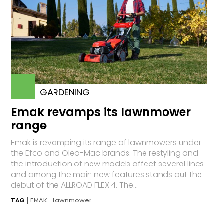
GARDENING
Emak revamps its lawnmower
range
Emak is revamping its range of lawnmowers under
the Efco and Oleo-Mac brands. The restyling and
the introduction of new models affect several lines
and among the main new features stands out the
debut of the ALLROAD FLEX 4. The...
TAG
EMAK
Lawnmower