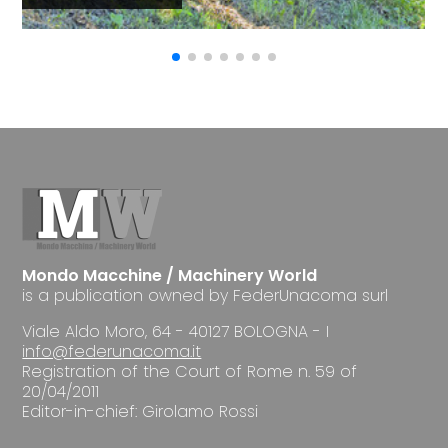
Mondo Macchine / Machinery World
is a publication owned by FederUnacoma surl
Viale Aldo Moro, 64 - 40127 BOLOGNA - I
info@federunacoma.it
Registration of the Court of Rome n. 59 of
20/04/2011
Editor-in-chief: Girolamo Rossi