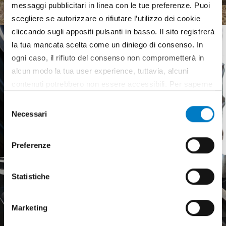
messaggi pubblicitari in linea con le tue preferenze. Puoi
scegliere se autorizzare o rifiutare l’utilizzo dei cookie
cliccando sugli appositi pulsanti in basso. Il sito registrerà
la tua mancata scelta come un diniego di consenso. In
ogni caso, il rifiuto del consenso non comprometterà in
alcun modo la tua user experience, tuttavia, alcuni
contenuti potrebbero non essere accessibili. Per saperne
di più sui cookie e decidere se acconsentire oppure no
Selezione
all’utilizzo di tutti, o solamente di alcuni di essi, ti
Necessari
del
invitiamo a consultare la nostra
Cookie Policy
.
consenso
Preferenze
Statistiche
Marketing