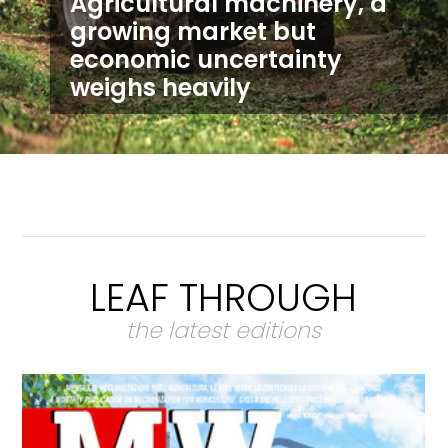
Agricultural machinery, a
growing market but
economic uncertainty
weighs heavily
LEAF THROUGH
the latest editions