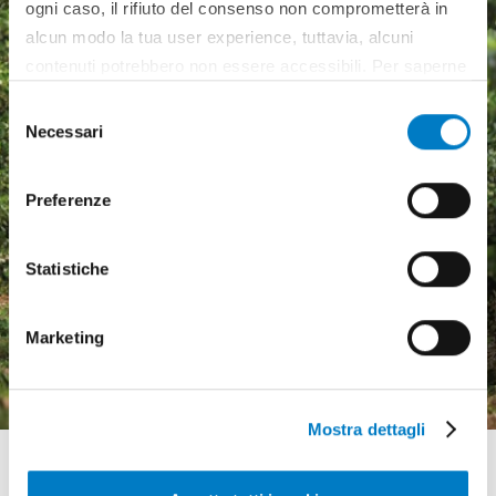
ogni caso, il rifiuto del consenso non comprometterà in
alcun modo la tua user experience, tuttavia, alcuni
contenuti potrebbero non essere accessibili. Per saperne
di più sui cookie e decidere se acconsentire oppure no
Selezione
all’utilizzo di tutti, o solamente di alcuni di essi, ti
Necessari
del
invitiamo a consultare la nostra
Cookie Policy
.
consenso
Preferenze
Agricultural machinery, a
Statistiche
growing market but
economic uncertainty
Marketing
weighs heavily
Mostra dettagli