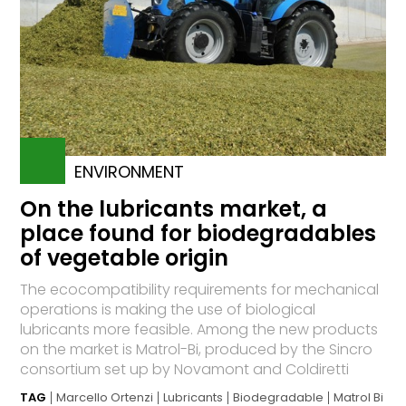
ENVIRONMENT
On the lubricants market, a
place found for biodegradables
of vegetable origin
The ecocompatibility requirements for mechanical
operations is making the use of biological
lubricants more feasible. Among the new products
on the market is Matrol-Bi, produced by the Sincro
consortium set up by Novamont and Coldiretti
TAG
Marcello Ortenzi
Lubricants
Biodegradable
Matrol Bi