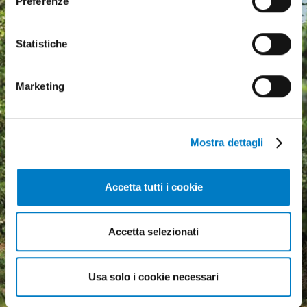
Preferenze
Statistiche
Marketing
Mostra dettagli
Accetta tutti i cookie
Agricultural machinery, a
Accetta selezionati
growing market but
economic uncertainty
weighs heavily
Usa solo i cookie necessari