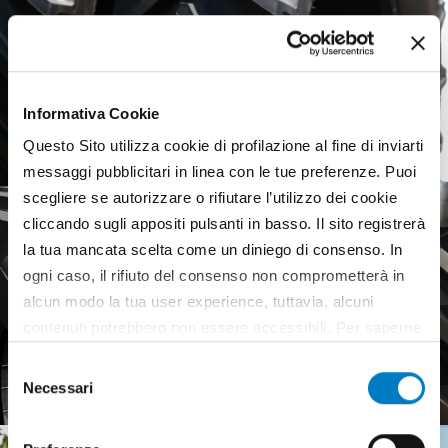
Informativa Cookie
Questo Sito utilizza cookie di profilazione al fine di inviarti
messaggi pubblicitari in linea con le tue preferenze. Puoi
scegliere se autorizzare o rifiutare l’utilizzo dei cookie
cliccando sugli appositi pulsanti in basso. Il sito registrerà
la tua mancata scelta come un diniego di consenso. In
ogni caso, il rifiuto del consenso non comprometterà in
alcun modo la tua user experience, tuttavia, alcuni
Agricultural tyres, a weak
contenuti potrebbero non essere accessibili. Per saperne
European market
di più sui cookie e decidere se acconsentire oppure no
Selezione
all’utilizzo di tutti, o solamente di alcuni di essi, ti
Necessari
del
invitiamo a consultare la nostra
Cookie Policy
.
consenso