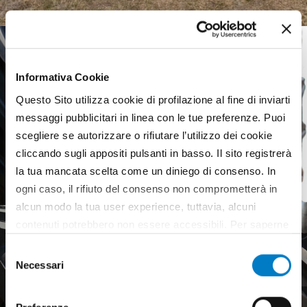
Informativa Cookie
Questo Sito utilizza cookie di profilazione al fine di inviarti
messaggi pubblicitari in linea con le tue preferenze. Puoi
scegliere se autorizzare o rifiutare l’utilizzo dei cookie
cliccando sugli appositi pulsanti in basso. Il sito registrerà
la tua mancata scelta come un diniego di consenso. In
ogni caso, il rifiuto del consenso non comprometterà in
alcun modo la tua user experience, tuttavia, alcuni
contenuti potrebbero non essere accessibili. Per saperne
di più sui cookie e decidere se acconsentire oppure no
Selezione
all’utilizzo di tutti, o solamente di alcuni di essi, ti
Necessari
del
invitiamo a consultare la nostra
Cookie Policy
.
consenso
Pneumatici agricoli,