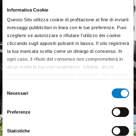
Informativa Cookie
Questo Sito utilizza cookie di profilazione al fine di inviarti
messaggi pubblicitari in linea con le tue preferenze. Puoi
scegliere se autorizzare o rifiutare l’utilizzo dei cookie
cliccando sugli appositi pulsanti in basso. Il sito registrerà
la tua mancata scelta come un diniego di consenso. In
ogni caso, il rifiuto del consenso non comprometterà in
alcun modo la tua user experience, tuttavia, alcuni
contenuti potrebbero non essere accessibili. Per saperne
di più sui cookie e decidere se acconsentire oppure no
Pneumatici agricoli,
Selezione
all’utilizzo di tutti, o solamente di alcuni di essi, ti
mercato europeo debole
Necessari
del
invitiamo a consultare la nostra
Cookie Policy
.
consenso
Preferenze
Statistiche