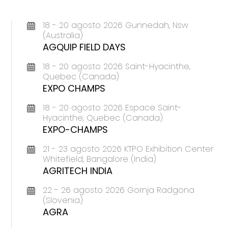
18 - 20 agosto 2026 Gunnedah, Nsw
(Australia)
AGQUIP FIELD DAYS
18 - 20 agosto 2026 Saint-Hyacinthe,
Quebec (Canada)
EXPO CHAMPS
18 - 20 agosto 2026 Espace Saint-
Hyacinthe, Quebec (Canada)
EXPO-CHAMPS
21 - 23 agosto 2026 KTPO Exhibition Center
Whitefield, Bangalore (India)
AGRITECH INDIA
22 - 26 agosto 2026 Gornja Radgona
(Slovenia)
AGRA