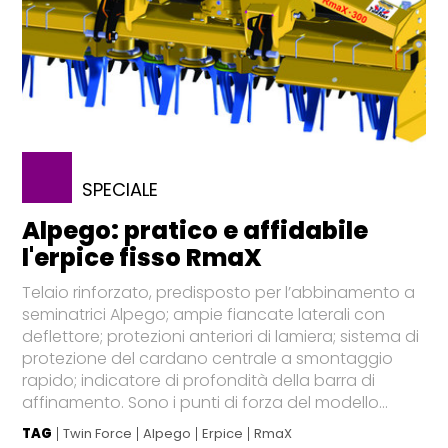
SPECIALE
Alpego: pratico e affidabile
l'erpice fisso RmaX
Telaio rinforzato, predisposto per l’abbinamento a
seminatrici Alpego; ampie fiancate laterali con
deflettore; protezioni anteriori di lamiera; sistema di
protezione del cardano centrale a smontaggio
rapido; indicatore di profondità della barra di
affinamento. Sono i punti di forza del modello...
TAG
Twin Force
Alpego
Erpice
RmaX