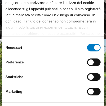
scegliere se autorizzare o rifiutare l’utilizzo dei cookie
cliccando sugli appositi pulsanti in basso. Il sito registrerà
la tua mancata scelta come un diniego di consenso. In
Pneumatici agricoli,
ogni caso, il rifiuto del consenso non comprometterà in
mercato europeo debole
alcun modo la tua user experience, tuttavia, alcuni
contenuti potrebbero non essere accessibili. Per saperne
di più sui cookie e decidere se acconsentire oppure no
Selezione
all’utilizzo di tutti, o solamente di alcuni di essi, ti
Necessari
del
invitiamo a consultare la nostra
Cookie Policy
.
consenso
Preferenze
Statistiche
Marketing