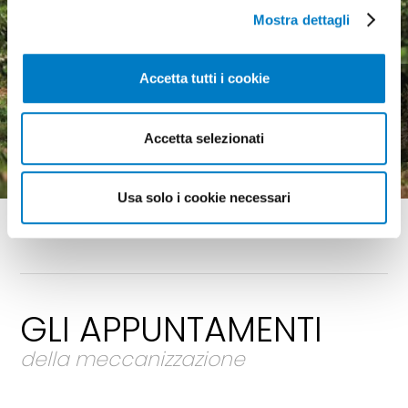
Mostra dettagli
Accetta tutti i cookie
Macchine agricole, mercato
in crescita ma pesa
l'incertezza economica
Accetta selezionati
Usa solo i cookie necessari
GLI APPUNTAMENTI
della meccanizzazione