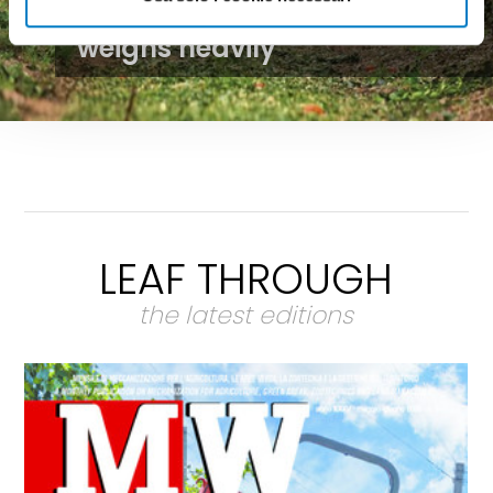
economic uncertainty
weighs heavily
LEAF THROUGH
the latest editions