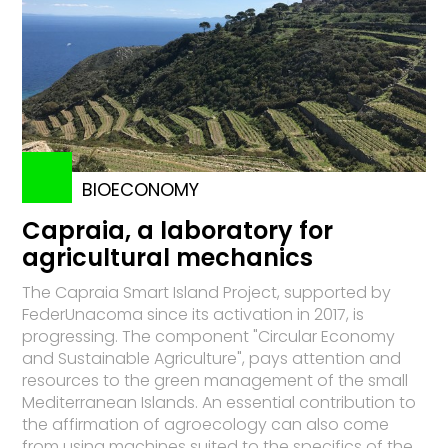
BIOECONOMY
Capraia, a laboratory for
agricultural mechanics
The Capraia Smart Island Project, supported by
FederUnacoma since its activation in 2017, is
progressing. The component "Circular Economy
and Sustainable Agriculture", pays attention and
resources to the green management of the small
Mediterranean Islands. An essential contribution to
the affirmation of agroecology can also come
from using machines suited to the specifics of the