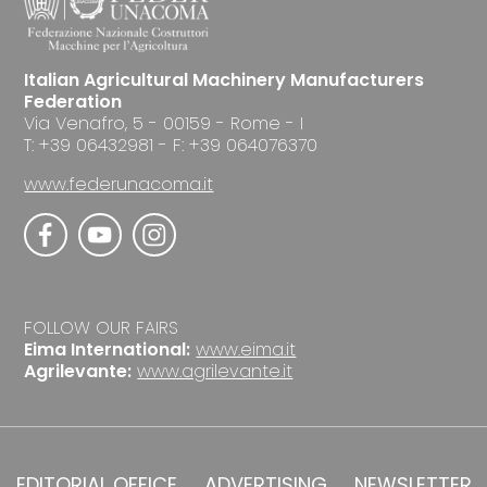
Italian Agricultural Machinery Manufacturers
Federation
Via Venafro, 5 - 00159 - Rome - I
T: +39 06432981 - F: +39 064076370
www.federunacoma.it
FOLLOW OUR FAIRS
Eima International:
www.eima.it
Agrilevante:
www.agrilevante.it
EDITORIAL OFFICE
ADVERTISING
NEWSLETTER