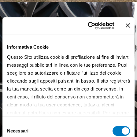
Informativa Cookie
Questo Sito utilizza cookie di profilazione al fine di inviarti
messaggi pubblicitari in linea con le tue preferenze. Puoi
scegliere se autorizzare o rifiutare l’utilizzo dei cookie
cliccando sugli appositi pulsanti in basso. Il sito registrerà
la tua mancata scelta come un diniego di consenso. In
ogni caso, il rifiuto del consenso non comprometterà in
alcun modo la tua user experience, tuttavia, alcuni
contenuti potrebbero non essere accessibili. Per saperne
di più sui cookie e decidere se acconsentire oppure no
Agricultural tyres, a weak
Selezione
all’utilizzo di tutti, o solamente di alcuni di essi, ti
Necessari
European market
del
invitiamo a consultare la nostra
Cookie Policy
.