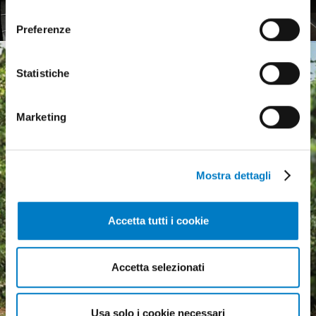
consenso
Preferenze
Statistiche
Marketing
Mostra dettagli
Accetta tutti i cookie
Accetta selezionati
Agricultural machinery, a
growing market but
Usa solo i cookie necessari