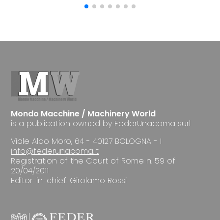
Mondo Macchine / Machinery World
is a publication owned by FederUnacoma surl
Viale Aldo Moro, 64 - 40127 BOLOGNA - I
info@federunacoma.it
Registration of the Court of Rome n. 59 of
20/04/2011
Editor-in-chief: Girolamo Rossi