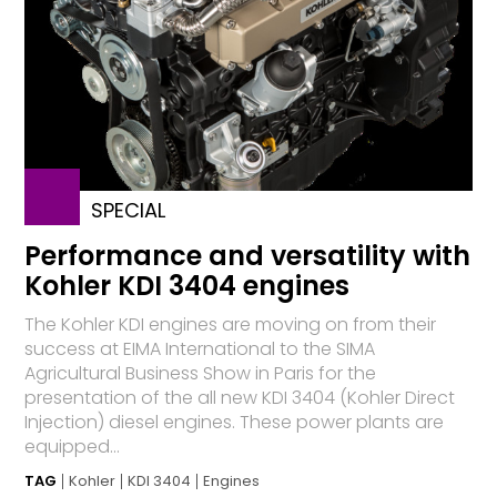
SPECIAL
Performance and versatility with
Kohler KDI 3404 engines
The Kohler KDI engines are moving on from their
success at EIMA International to the SIMA
Agricultural Business Show in Paris for the
presentation of the all new KDI 3404 (Kohler Direct
Injection) diesel engines. These power plants are
equipped...
TAG
Kohler
KDI 3404
Engines