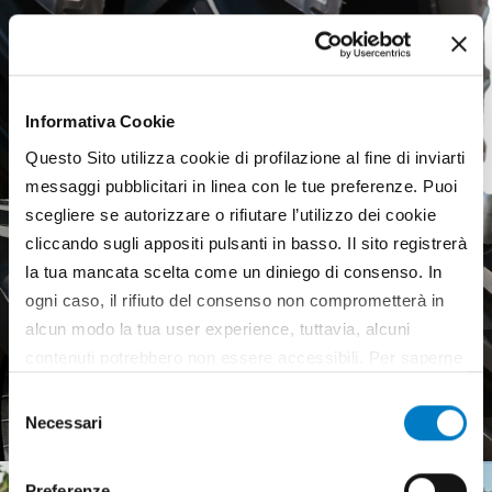
Informativa Cookie
Questo Sito utilizza cookie di profilazione al fine di inviarti
messaggi pubblicitari in linea con le tue preferenze. Puoi
scegliere se autorizzare o rifiutare l’utilizzo dei cookie
cliccando sugli appositi pulsanti in basso. Il sito registrerà
la tua mancata scelta come un diniego di consenso. In
ogni caso, il rifiuto del consenso non comprometterà in
alcun modo la tua user experience, tuttavia, alcuni
Agricultural tyres, a weak
contenuti potrebbero non essere accessibili. Per saperne
European market
di più sui cookie e decidere se acconsentire oppure no
Selezione
all’utilizzo di tutti, o solamente di alcuni di essi, ti
Necessari
del
invitiamo a consultare la nostra
Cookie Policy
.
consenso
Preferenze