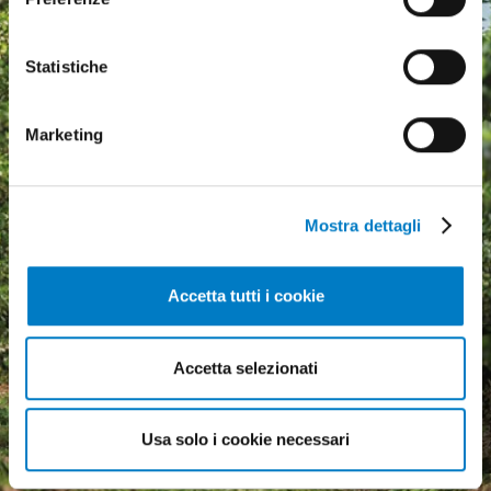
Statistiche
Marketing
Mostra dettagli
Accetta tutti i cookie
Agricultural machinery, a
Accetta selezionati
growing market but
economic uncertainty
weighs heavily
Usa solo i cookie necessari