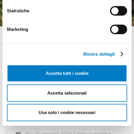
l'incertezza economica
Statistiche
Marketing
Mostra dettagli
GLI APPUNTAMENTI
Accetta tutti i cookie
della meccanizzazione
Accetta selezionati
18 - 20 agosto 2026 Gunnedah, Nsw
Usa solo i cookie necessari
(Australia)
AGQUIP FIELD DAYS