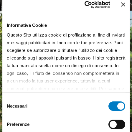
Informativa Cookie
Questo Sito utilizza cookie di profilazione al fine di inviarti
messaggi pubblicitari in linea con le tue preferenze. Puoi
scegliere se autorizzare o rifiutare l’utilizzo dei cookie
cliccando sugli appositi pulsanti in basso. Il sito registrerà
la tua mancata scelta come un diniego di consenso. In
ogni caso, il rifiuto del consenso non comprometterà in
alcun modo la tua user experience, tuttavia, alcuni
contenuti potrebbero non essere accessibili. Per saperne
di più sui cookie e decidere se acconsentire oppure no
Selezione
all’utilizzo di tutti, o solamente di alcuni di essi, ti
Necessari
del
invitiamo a consultare la nostra
Cookie Policy
.
consenso
Macchine agricole, mercato
Preferenze
in crescita ma pesa