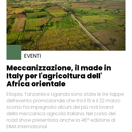
EVENTI
Meccanizzazione, il made in
Italy per l'agricoltura dell'
Africa orientale
Etiopia, Tanzania e Uganda sono state le tre tappe
dell’evento promozionale che tra il 15 e il 22 marzo
scorso ha impegnato alcuni dei più noti brand
della meccanica agricola italiana. Nel corso del
road show presentata anche la 46ª edizione di
EIMA International