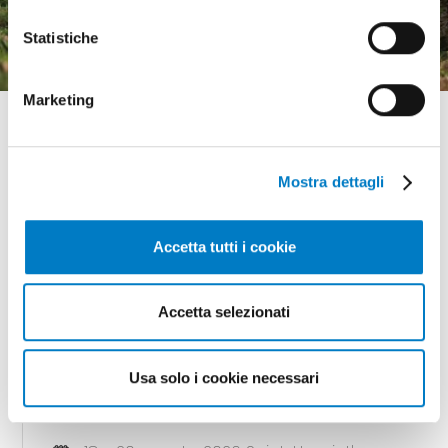
l'incertezza economica
Statistiche
Marketing
Mostra dettagli
GLI APPUNTAMENTI
Accetta tutti i cookie
della meccanizzazione
Accetta selezionati
18 - 20 agosto 2026 Gunnedah, Nsw
Usa solo i cookie necessari
(Australia)
AGQUIP FIELD DAYS