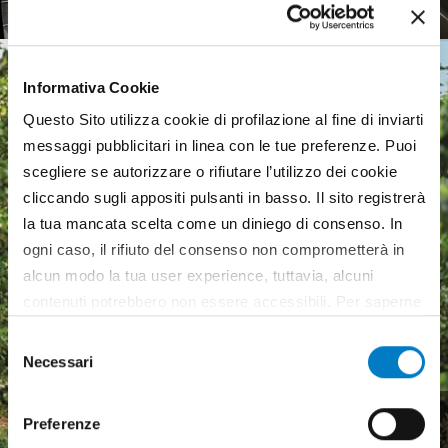
Informativa Cookie
Questo Sito utilizza cookie di profilazione al fine di inviarti
messaggi pubblicitari in linea con le tue preferenze. Puoi
scegliere se autorizzare o rifiutare l’utilizzo dei cookie
cliccando sugli appositi pulsanti in basso. Il sito registrerà
la tua mancata scelta come un diniego di consenso. In
ogni caso, il rifiuto del consenso non comprometterà in
alcun modo la tua user experience, tuttavia, alcuni
contenuti potrebbero non essere accessibili. Per saperne
di più sui cookie e decidere se acconsentire oppure no
Selezione
all’utilizzo di tutti, o solamente di alcuni di essi, ti
Necessari
del
invitiamo a consultare la nostra
Cookie Policy
.
consenso
Macchine agricole, mercato
Preferenze
in crescita ma pesa