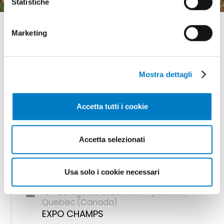
Statistiche
Marketing
Mostra dettagli
GLI APPUNTAMENTI
della meccanizzazione
Accetta tutti i cookie
Accetta selezionati
18 - 20 agosto 2026 Gunnedah, Nsw
(Australia)
AGQUIP FIELD DAYS
Usa solo i cookie necessari
18 - 20 agosto 2026 Saint-Hyacinthe,
Quebec (Canada)
EXPO CHAMPS