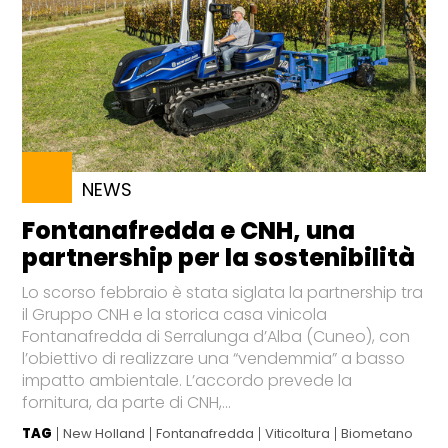
NEWS
Fontanafredda e CNH, una
partnership per la sostenibilità
Lo scorso febbraio è stata siglata la partnership tra
il Gruppo CNH e la storica casa vinicola
Fontanafredda di Serralunga d’Alba (Cuneo), con
l’obiettivo di realizzare una “vendemmia” a basso
impatto ambientale. L’accordo prevede la
fornitura, da parte di CNH,...
TAG
New Holland
Fontanafredda
Viticoltura
Biometano