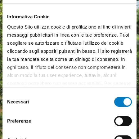
Informativa Cookie
Questo Sito utilizza cookie di profilazione al fine di inviarti
messaggi pubblicitari in linea con le tue preferenze. Puoi
scegliere se autorizzare o rifiutare l’utilizzo dei cookie
cliccando sugli appositi pulsanti in basso. Il sito registrerà
la tua mancata scelta come un diniego di consenso. In
ogni caso, il rifiuto del consenso non comprometterà in
alcun modo la tua user experience, tuttavia, alcuni
contenuti potrebbero non essere accessibili. Per saperne
di più sui cookie e decidere se acconsentire oppure no
Selezione
all’utilizzo di tutti, o solamente di alcuni di essi, ti
Necessari
del
Macchine agricole, mercato
invitiamo a consultare la nostra
Cookie Policy
.
consenso
in crescita ma pesa
Preferenze
l'incertezza economica