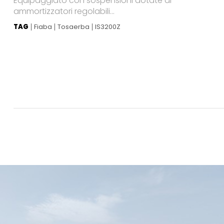
Equipaggiato con sospensioni dotate di
ammortizzatori regolabili...
TAG
Fiaba
Tosaerba
IS3200Z