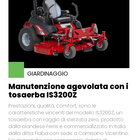
GIARDINAGGIO
Manutenzione agevolata con i
tosaerba IS3200Z
Prestazioni, qualità, comfort, sono le
caratteristiche vincenti del modello IS3200Z, un
tosaerba con raggio di sterzata zero, prodotto
dalla olandese Ferris e commercializzato in Italia
dalla ditta Fiaba con sede a Camisano Vicentino.