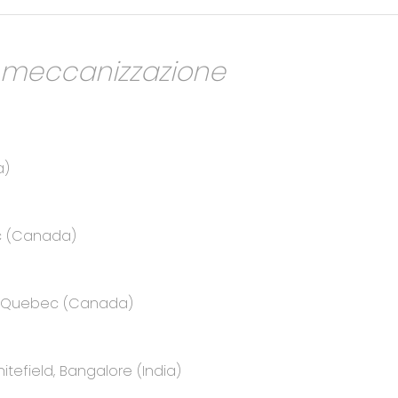
a meccanizzazione
a)
ec (Canada)
e, Quebec (Canada)
itefield, Bangalore (India)