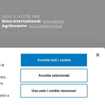
SEGUI LE NOSTRE FIERE
Eima International:
www.eima.it
Agrilevante:
www.agrilevante.it
Accetta tutti i cookie
 le
Accetta selezionati
nso.
VACY
CREDITS
ce,
Usa solo i cookie necessari
iamo a