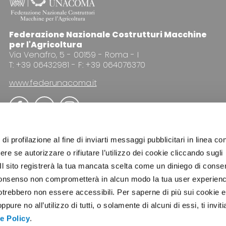
Federazione Nazionale Costrutturi Macchine
per l'Agricoltura
Via Venafro, 5 - 00159 - Roma - I
T: +39 06432981 - F: +39 064076370
www.federunacoma.it
di profilazione al fine di inviarti messaggi pubblicitari in linea con
re se autorizzare o rifiutare l’utilizzo dei cookie cliccando sugli
 Il sito registrerà la tua mancata scelta come un diniego di conse
PUBBLICITÀ
NEWSLETTER
COOKIE POLICY
PRI
el consenso non comprometterà in alcun modo la tua user experien
potrebbero non essere accessibili. Per saperne di più sui cookie e
ure no all’utilizzo di tutti, o solamente di alcuni di essi, ti invit
e Policy
.