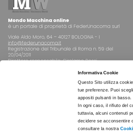
Mondo Macchina online
è un portale di proprietà di FederUnacoma surl
Viale Aldo Moro, 64 – 40127 BOLOGNA - I
info@federunacoma.it
Registrazione del Tribunale di Roma n. 59 del
20/04/2011
Direttore responsabile: Girolamo Rossi
Informativa Cookie
Questo Sito utilizza cookie 
tue preferenze. Puoi sceglie
appositi pulsanti in basso.
LA REDAZIONE
In ogni caso, il rifiuto d
tuttavia, alcuni contenuti 
decidere se acconsentire opp
consultare la nostra
Cooki