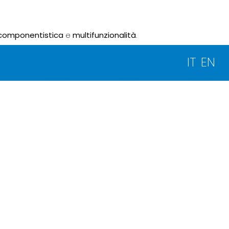
componentistica
e
multifunzionalità
.
IT
EN