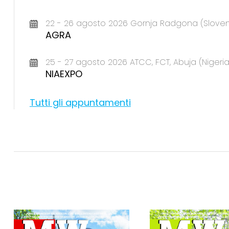
22 - 26 agosto 2026 Gornja Radgona (Sloven
AGRA
25 - 27 agosto 2026 ATCC, FCT, Abuja (Nigeria
NIAEXPO
Tutti gli appuntamenti