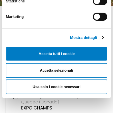
Statistiche
Marketing
Mostra dettagli
GLI APPUNTAMENTI
della meccanizzazione
Accetta tutti i cookie
Accetta selezionati
18 - 20 agosto 2026 Gunnedah, Nsw
(Australia)
AGQUIP FIELD DAYS
Usa solo i cookie necessari
18 - 20 agosto 2026 Saint-Hyacinthe,
Quebec (Canada)
EXPO CHAMPS