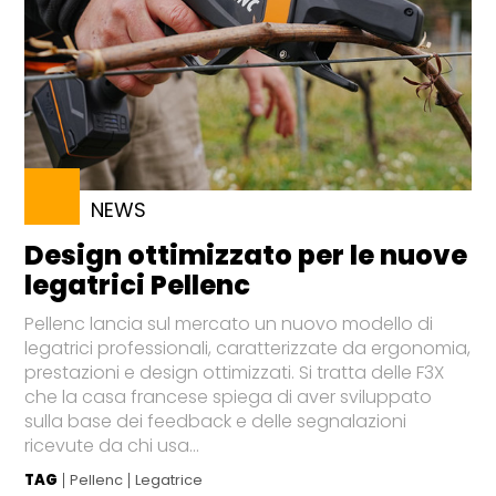
NEWS
Design ottimizzato per le nuove
legatrici Pellenc
Pellenc lancia sul mercato un nuovo modello di
legatrici professionali, caratterizzate da ergonomia,
prestazioni e design ottimizzati. Si tratta delle F3X
che la casa francese spiega di aver sviluppato
sulla base dei feedback e delle segnalazioni
ricevute da chi usa...
TAG
Pellenc
Legatrice