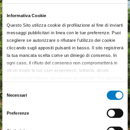
Informativa Cookie
Questo Sito utilizza cookie di profilazione al fine di inviarti
messaggi pubblicitari in linea con le tue preferenze. Puoi
scegliere se autorizzare o rifiutare l’utilizzo dei cookie
cliccando sugli appositi pulsanti in basso. Il sito registrerà
la tua mancata scelta come un diniego di consenso. In
ogni caso, il rifiuto del consenso non comprometterà in
alcun modo la tua user experience, tuttavia, alcuni
contenuti potrebbero non essere accessibili. Per saperne
di più sui cookie e decidere se acconsentire oppure no
Selezione
all’utilizzo di tutti, o solamente di alcuni di essi, ti
Necessari
del
Macchine agricole, mercato
invitiamo a consultare la nostra
Cookie Policy
.
consenso
in crescita ma pesa
Preferenze
l'incertezza economica