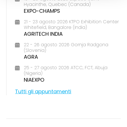
Hyacinthe, Quebec (Canada)
EXPO-CHAMPS
21 - 23 agosto 2026 KTPO Exhibition Center
Whitefield, Bangalore (India)
AGRITECH INDIA
22 - 26 agosto 2026 Gornja Radgona
(Slovenia)
AGRA
25 - 27 agosto 2026 ATCC, FCT, Abuja
(Nigeria)
NIAEXPO
Tutti gli appuntamenti