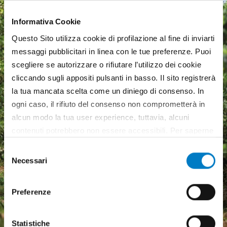
Informativa Cookie
Questo Sito utilizza cookie di profilazione al fine di inviarti
messaggi pubblicitari in linea con le tue preferenze. Puoi
scegliere se autorizzare o rifiutare l’utilizzo dei cookie
cliccando sugli appositi pulsanti in basso. Il sito registrerà
la tua mancata scelta come un diniego di consenso. In
ogni caso, il rifiuto del consenso non comprometterà in
alcun modo la tua user experience, tuttavia, alcuni
contenuti potrebbero non essere accessibili. Per saperne
di più sui cookie e decidere se acconsentire oppure no
Selezione
all’utilizzo di tutti, o solamente di alcuni di essi, ti
Necessari
Macchine agricole, mercato
del
invitiamo a consultare la nostra
Cookie Policy
.
in crescita ma pesa
consenso
l'incertezza economica
Preferenze
Statistiche