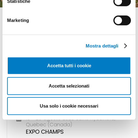
Statistiche
Marketing
Mostra dettagli
GLI APPUNTAMENTI
della meccanizzazione
Accetta tutti i cookie
Accetta selezionati
18 - 20 agosto 2026 Gunnedah, Nsw
(Australia)
AGQUIP FIELD DAYS
Usa solo i cookie necessari
18 - 20 agosto 2026 Saint-Hyacinthe,
Quebec (Canada)
EXPO CHAMPS