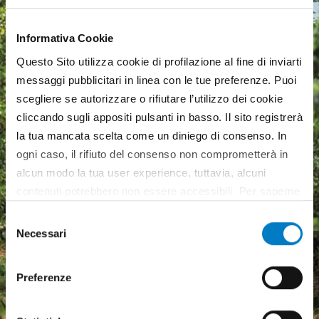
Informativa Cookie
Questo Sito utilizza cookie di profilazione al fine di inviarti
messaggi pubblicitari in linea con le tue preferenze. Puoi
scegliere se autorizzare o rifiutare l’utilizzo dei cookie
cliccando sugli appositi pulsanti in basso. Il sito registrerà
la tua mancata scelta come un diniego di consenso. In
ogni caso, il rifiuto del consenso non comprometterà in
alcun modo la tua user experience, tuttavia, alcuni
contenuti potrebbero non essere accessibili. Per saperne
di più sui cookie e decidere se acconsentire oppure no
Selezione
all’utilizzo di tutti, o solamente di alcuni di essi, ti
Necessari
del
Macchine agricole, mercato
invitiamo a consultare la nostra
Cookie Policy
.
consenso
in crescita ma pesa
Preferenze
l'incertezza economica