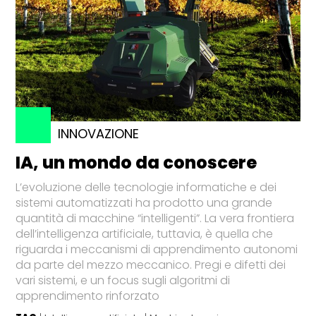
INNOVAZIONE
IA, un mondo da conoscere
L’evoluzione delle tecnologie informatiche e dei
sistemi automatizzati ha prodotto una grande
quantità di macchine “intelligenti”. La vera frontiera
dell’intelligenza artificiale, tuttavia, è quella che
riguarda i meccanismi di apprendimento autonomi
da parte del mezzo meccanico. Pregi e difetti dei
vari sistemi, e un focus sugli algoritmi di
apprendimento rinforzato