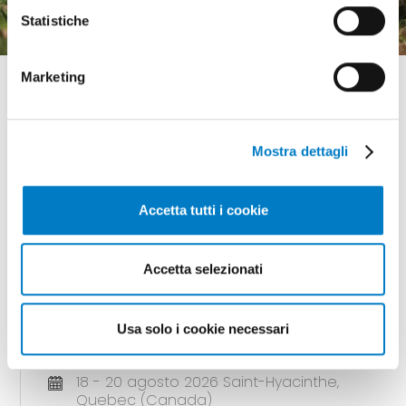
Statistiche
Marketing
Mostra dettagli
GLI APPUNTAMENTI
della meccanizzazione
Accetta tutti i cookie
Accetta selezionati
18 - 20 agosto 2026 Gunnedah, Nsw
(Australia)
Usa solo i cookie necessari
AGQUIP FIELD DAYS
18 - 20 agosto 2026 Saint-Hyacinthe,
Quebec (Canada)