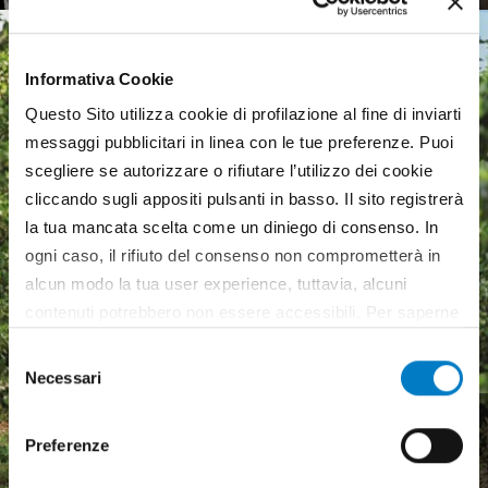
Informativa Cookie
Questo Sito utilizza cookie di profilazione al fine di inviarti
messaggi pubblicitari in linea con le tue preferenze. Puoi
scegliere se autorizzare o rifiutare l’utilizzo dei cookie
cliccando sugli appositi pulsanti in basso. Il sito registrerà
la tua mancata scelta come un diniego di consenso. In
ogni caso, il rifiuto del consenso non comprometterà in
alcun modo la tua user experience, tuttavia, alcuni
contenuti potrebbero non essere accessibili. Per saperne
di più sui cookie e decidere se acconsentire oppure no
Selezione
all’utilizzo di tutti, o solamente di alcuni di essi, ti
Necessari
del
invitiamo a consultare la nostra
Cookie Policy
.
Macchine agricole, mercato
consenso
in crescita ma pesa
Preferenze
l'incertezza economica