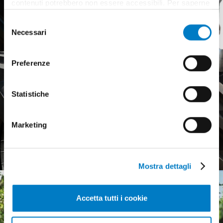
contenuti potrebbero non essere accessibili. Per saperne
di più sui cookie e decidere se acconsentire oppure no
Selezione
all’utilizzo di tutti, o solamente di alcuni di essi, ti
Necessari
del
invitiamo a consultare la nostra
Cookie Policy
.
consenso
Preferenze
Statistiche
Pneumatici agricoli,
Marketing
mercato europeo debole
Mostra dettagli
Accetta tutti i cookie