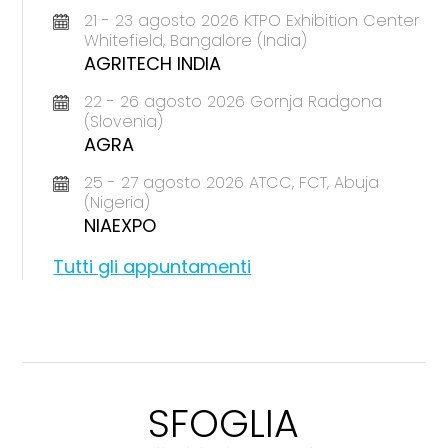
21 - 23 agosto 2026 KTPO Exhibition Center
Whitefield, Bangalore (India)
AGRITECH INDIA
22 - 26 agosto 2026 Gornja Radgona
(Slovenia)
AGRA
25 - 27 agosto 2026 ATCC, FCT, Abuja
(Nigeria)
NIAEXPO
Tutti gli appuntamenti
SFOGLIA