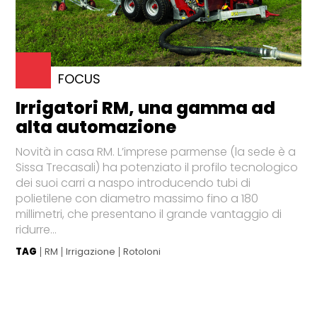
FOCUS
Irrigatori RM, una gamma ad
alta automazione
Novità in casa RM. L’imprese parmense (la sede è a
Sissa Trecasali) ha potenziato il profilo tecnologico
dei suoi carri a naspo introducendo tubi di
polietilene con diametro massimo fino a 180
millimetri, che presentano il grande vantaggio di
ridurre...
TAG
RM
Irrigazione
Rotoloni