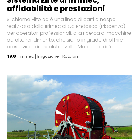
Sistema Elite di Irrimec,
affidabilità e prestazioni
Si chiama Elite ed è una linea di carri a naspo
realizzata dalla Irrimec di Calendasco (Piacenza)
per operatori professionali, alla ricerca di macchine
ad alto rendimento, che siano in grado di offrire
prestazioni di assoluto livello. Macchine di “alta...
TAG
Irrimec
Irrigazione
Rotoloni