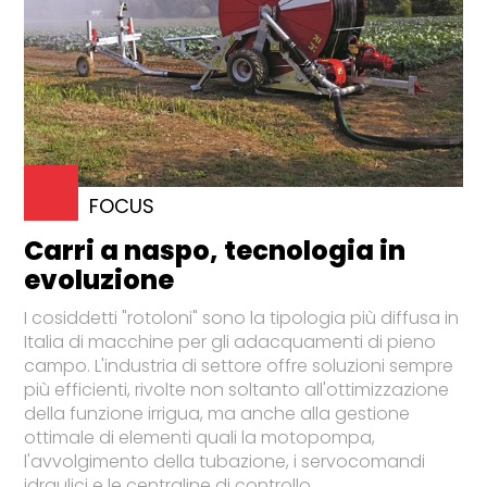
FOCUS
Carri a naspo, tecnologia in
evoluzione
I cosiddetti "rotoloni" sono la tipologia più diffusa in
Italia di macchine per gli adacquamenti di pieno
campo. L'industria di settore offre soluzioni sempre
più efficienti, rivolte non soltanto all'ottimizzazione
della funzione irrigua, ma anche alla gestione
ottimale di elementi quali la motopompa,
l'avvolgimento della tubazione, i servocomandi
idraulici e le centraline di controllo