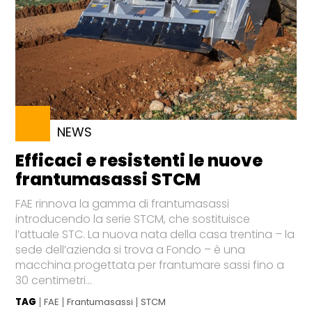
NEWS
Efficaci e resistenti le nuove
frantumasassi STCM
FAE rinnova la gamma di frantumasassi
introducendo la serie STCM, che sostituisce
l’attuale STC. La nuova nata della casa trentina – la
sede dell’azienda si trova a Fondo – è una
macchina progettata per frantumare sassi fino a
30 centimetri...
TAG
FAE
Frantumasassi
STCM