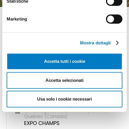
Statistiche
Marketing
Mostra dettagli
GLI APPUNTAMENTI
della meccanizzazione
Accetta tutti i cookie
Accetta selezionati
18 - 20 agosto 2026 Gunnedah, Nsw
(Australia)
AGQUIP FIELD DAYS
Usa solo i cookie necessari
18 - 20 agosto 2026 Saint-Hyacinthe,
Quebec (Canada)
EXPO CHAMPS