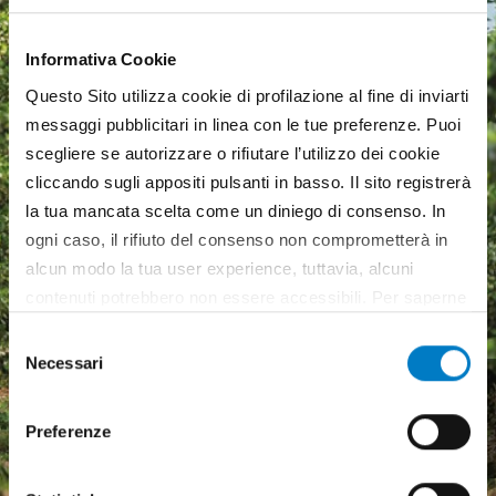
Informativa Cookie
Questo Sito utilizza cookie di profilazione al fine di inviarti
messaggi pubblicitari in linea con le tue preferenze. Puoi
scegliere se autorizzare o rifiutare l’utilizzo dei cookie
cliccando sugli appositi pulsanti in basso. Il sito registrerà
la tua mancata scelta come un diniego di consenso. In
ogni caso, il rifiuto del consenso non comprometterà in
alcun modo la tua user experience, tuttavia, alcuni
contenuti potrebbero non essere accessibili. Per saperne
di più sui cookie e decidere se acconsentire oppure no
Selezione
all’utilizzo di tutti, o solamente di alcuni di essi, ti
Necessari
del
Macchine agricole, mercato
invitiamo a consultare la nostra
Cookie Policy
.
consenso
in crescita ma pesa
Preferenze
l'incertezza economica