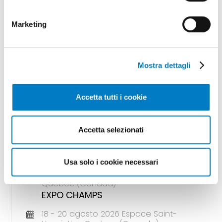
Marketing
GLI APPUNTAMENTI
Mostra dettagli
della meccanizzazione
Accetta tutti i cookie
Accetta selezionati
18 - 20 agosto 2026 Gunnedah, Nsw
(Australia)
AGQUIP FIELD DAYS
Usa solo i cookie necessari
18 - 20 agosto 2026 Saint-Hyacinthe,
Quebec (Canada)
EXPO CHAMPS
18 - 20 agosto 2026 Espace Saint-