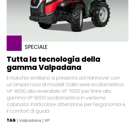
SPECIALE
Tutta la tecnologia della
gamma Valpadana
Il marchio emiliano si presenta ad Hannover con
un'ampia rosa di modelli. Dalla serie isodiametrica
VP 4600 alla reversibile VP 7000 per finire alla
gamma VP 9000 isodiametrica in versione
cabinata. Particolare attenzione per l'ergonomia e
il comfort di guida
TAG
Valpadana
VP