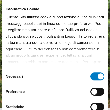
Informativa Cookie
Questo Sito utilizza cookie di profilazione al fine di inviarti
messaggi pubblicitari in linea con le tue preferenze. Puoi
scegliere se autorizzare o rifiutare l’utilizzo dei cookie
cliccando sugli appositi pulsanti in basso. Il sito registrerà
la tua mancata scelta come un diniego di consenso. In
ogni caso, il rifiuto del consenso non comprometterà in
alcun modo la tua user experience, tuttavia, alcuni
contenuti potrebbero non essere accessibili. Per saperne
di più sui cookie e decidere se acconsentire oppure no
Selezione
all’utilizzo di tutti, o solamente di alcuni di essi, ti
Macchine agricole, mercato
Necessari
del
invitiamo a consultare la nostra
Cookie Policy
.
in crescita ma pesa
consenso
l'incertezza economica
Preferenze
Statistiche