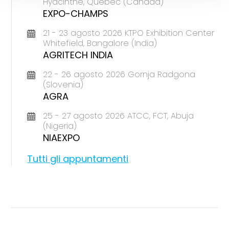
Hyacinthe, Quebec (Canada)
EXPO-CHAMPS
21 - 23 agosto 2026 KTPO Exhibition Center
Whitefield, Bangalore (India)
AGRITECH INDIA
22 - 26 agosto 2026 Gornja Radgona
(Slovenia)
AGRA
25 - 27 agosto 2026 ATCC, FCT, Abuja
(Nigeria)
NIAEXPO
Tutti gli appuntamenti