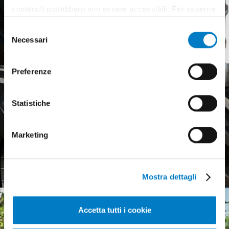
contenuti potrebbero non essere accessibili. Per saperne
di più sui cookie e decidere se acconsentire oppure no
Selezione
all’utilizzo di tutti, o solamente di alcuni di essi, ti
Necessari
del
invitiamo a consultare la nostra
Cookie Policy
.
consenso
Preferenze
Statistiche
Marketing
Pneumatici agricoli,
mercato europeo debole
Mostra dettagli
Accetta tutti i cookie