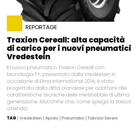
REPORTAGE
Traxion Cereall: alta capacità
di carico per i nuovi pneumatici
Vredestein
Il nuovo pneumatico Traxion Cereall con
tecnologia F+, presentato dalla Vredestein in
occasione di Eima International 2014, è stato
progettato dalla ditta olandese per adattarsi alle
caratteristiche tecniche delle mietitrebbie di ultima
generazione. Macchine che, come spiega la stessa
azienda...
TAG
Vredestein
Apollo
Pneumatici
Fabrizio Sereni