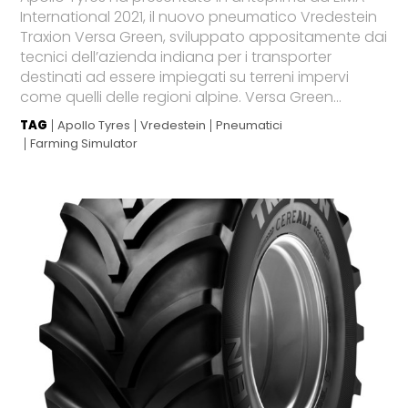
International 2021, il nuovo pneumatico Vredestein
Traxion Versa Green, sviluppato appositamente dai
tecnici dell’azienda indiana per i transporter
destinati ad essere impiegati su terreni impervi
come quelli delle regioni alpine. Versa Green...
TAG
Apollo Tyres
Vredestein
Pneumatici
Farming Simulator