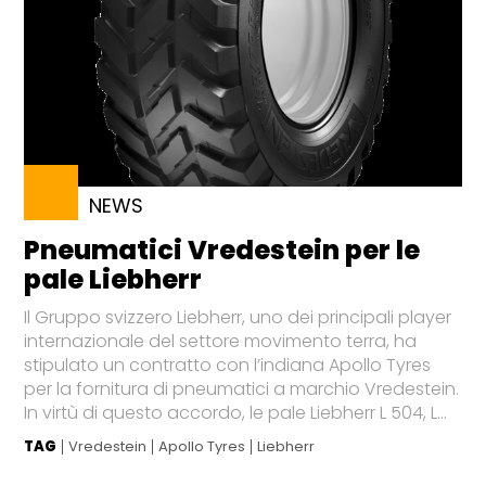
NEWS
Pneumatici Vredestein per le
pale Liebherr
Il Gruppo svizzero Liebherr, uno dei principali player
internazionale del settore movimento terra, ha
stipulato un contratto con l’indiana Apollo Tyres
per la fornitura di pneumatici a marchio Vredestein.
In virtù di questo accordo, le pale Liebherr L 504, L...
TAG
Vredestein
Apollo Tyres
Liebherr