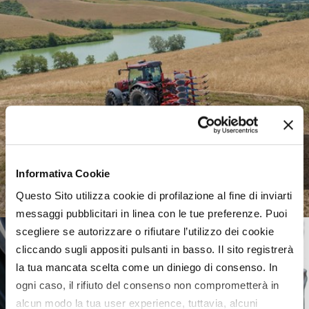
Meccanica agricola, uno
scenario complesso
Informativa Cookie
Questo Sito utilizza cookie di profilazione al fine di inviarti
messaggi pubblicitari in linea con le tue preferenze. Puoi
scegliere se autorizzare o rifiutare l’utilizzo dei cookie
cliccando sugli appositi pulsanti in basso. Il sito registrerà
la tua mancata scelta come un diniego di consenso. In
ogni caso, il rifiuto del consenso non comprometterà in
alcun modo la tua user experience, tuttavia, alcuni