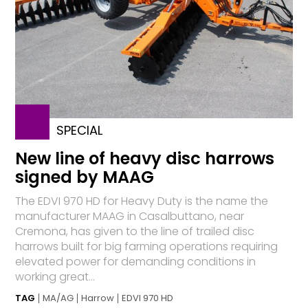
SPECIAL
New line of heavy disc harrows
signed by MAAG
The EDVI 970 HD for Heavy Duty is the name the
manufacturer MAAG in Casalbuttano, near
Cremona, has given to the line of trailed disc
harrows built for big farming operations requiring
elevated power for demanding conditions in
working great...
TAG
MA/AG
Harrow
EDVI 970 HD