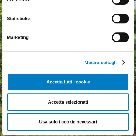
Statistiche
Marketing
Mostra dettagli
Accetta tutti i cookie
Agricultural machinery, a
Accetta selezionati
growing market but
economic uncertainty
weighs heavily
Usa solo i cookie necessari