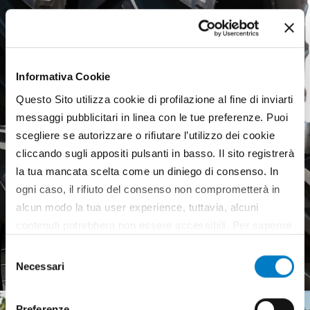
Informativa Cookie
Questo Sito utilizza cookie di profilazione al fine di inviarti
messaggi pubblicitari in linea con le tue preferenze. Puoi
scegliere se autorizzare o rifiutare l’utilizzo dei cookie
cliccando sugli appositi pulsanti in basso. Il sito registrerà
la tua mancata scelta come un diniego di consenso. In
ogni caso, il rifiuto del consenso non comprometterà in
alcun modo la tua user experience, tuttavia, alcuni
Agricultural tyres, a weak
contenuti potrebbero non essere accessibili. Per saperne
European market
di più sui cookie e decidere se acconsentire oppure no
Selezione
all’utilizzo di tutti, o solamente di alcuni di essi, ti
Necessari
del
invitiamo a consultare la nostra
Cookie Policy
.
consenso
Preferenze