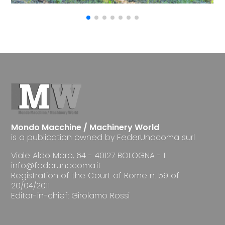
Mondo Macchine / Machinery World
is a publication owned by FederUnacoma surl
Viale Aldo Moro, 64 - 40127 BOLOGNA - I
info@federunacoma.it
Registration of the Court of Rome n. 59 of
20/04/2011
Editor-in-chief: Girolamo Rossi