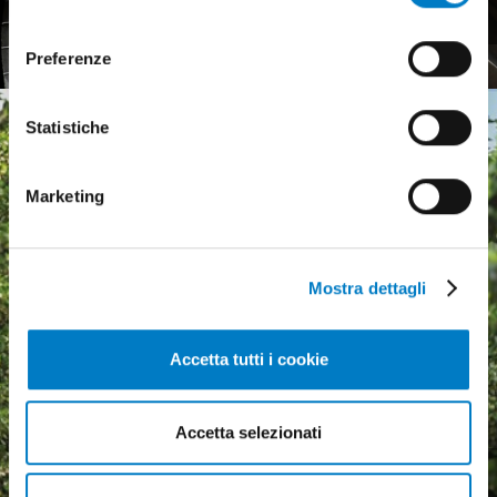
European market
invitiamo a consultare la nostra
Cookie Policy
.
consenso
Preferenze
Statistiche
Marketing
Mostra dettagli
Accetta tutti i cookie
Accetta selezionati
Agricultural machinery, a