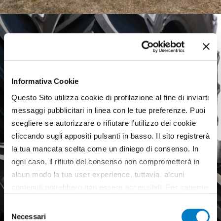
Informativa Cookie
Questo Sito utilizza cookie di profilazione al fine di inviarti
messaggi pubblicitari in linea con le tue preferenze. Puoi
scegliere se autorizzare o rifiutare l’utilizzo dei cookie
cliccando sugli appositi pulsanti in basso. Il sito registrerà
la tua mancata scelta come un diniego di consenso. In
ogni caso, il rifiuto del consenso non comprometterà in
alcun modo la tua user experience, tuttavia, alcuni
contenuti potrebbero non essere accessibili. Per saperne
di più sui cookie e decidere se acconsentire oppure no
Selezione
Agricultural tyres, a weak
all’utilizzo di tutti, o solamente di alcuni di essi, ti
Necessari
del