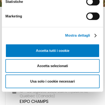
Statistiche
Marketing
Mostra dettagli
GLI APPUNTAMENTI
della meccanizzazione
Accetta tutti i cookie
Accetta selezionati
18 - 20 agosto 2026 Gunnedah, Nsw
(Australia)
Usa solo i cookie necessari
AGQUIP FIELD DAYS
18 - 20 agosto 2026 Saint-Hyacinthe,
Quebec (Canada)
EXPO CHAMPS