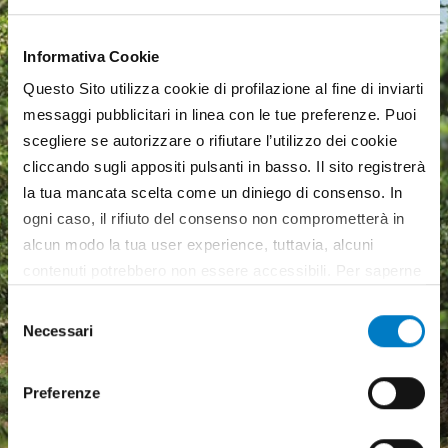
Informativa Cookie
Questo Sito utilizza cookie di profilazione al fine di inviarti
messaggi pubblicitari in linea con le tue preferenze. Puoi
scegliere se autorizzare o rifiutare l’utilizzo dei cookie
cliccando sugli appositi pulsanti in basso. Il sito registrerà
la tua mancata scelta come un diniego di consenso. In
ogni caso, il rifiuto del consenso non comprometterà in
alcun modo la tua user experience, tuttavia, alcuni
contenuti potrebbero non essere accessibili. Per saperne
di più sui cookie e decidere se acconsentire oppure no
Selezione
all’utilizzo di tutti, o solamente di alcuni di essi, ti
Necessari
del
Macchine agricole, mercato
invitiamo a consultare la nostra
Cookie Policy
.
consenso
in crescita ma pesa
Preferenze
l'incertezza economica