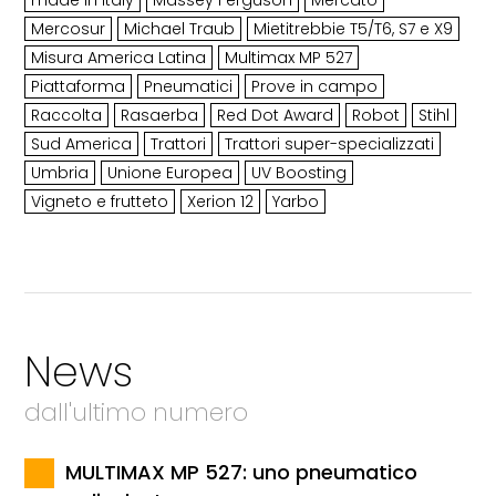
Mercosur
Michael Traub
Mietitrebbie T5/T6, S7 e X9
Misura America Latina
Multimax MP 527
Piattaforma
Pneumatici
Prove in campo
Raccolta
Rasaerba
Red Dot Award
Robot
Stihl
Sud America
Trattori
Trattori super-specializzati
Umbria
Unione Europea
UV Boosting
Vigneto e frutteto
Xerion 12
Yarbo
News
dall'ultimo numero
MULTIMAX MP 527: uno pneumatico