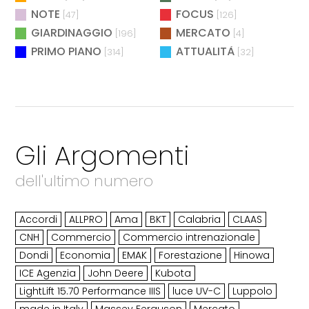
NOTE
FOCUS
[47]
[126]
GIARDINAGGIO
MERCATO
[196]
[4]
PRIMO PIANO
ATTUALITÀ
[314]
[32]
Gli Argomenti
dell'ultimo numero
Accordi
ALLPRO
Ama
BKT
Calabria
CLAAS
CNH
Commercio
Commercio intrenazionale
Dondi
Economia
EMAK
Forestazione
Hinowa
ICE Agenzia
John Deere
Kubota
LightLift 15.70 Performance IIIS
luce UV-C
Luppolo
made in Italy
Massey Ferguson
Mercato