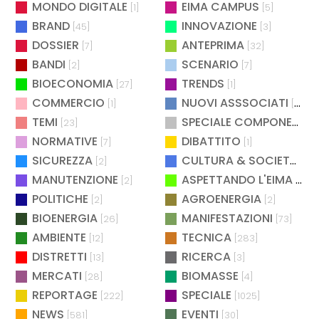
MONDO DIGITALE
EIMA CAMPUS
[1]
[5]
BRAND
INNOVAZIONE
[45]
[3]
DOSSIER
ANTEPRIMA
[7]
[32]
BANDI
SCENARIO
[2]
[7]
BIOECONOMIA
TRENDS
[27]
[1]
COMMERCIO
NUOVI ASSSOCIATI
[1]
[15]
TEMI
SPECIALE COMPONENTISTICA
[23]
NORMATIVE
DIBATTITO
[7]
[1]
SICUREZZA
CULTURA & SOCIETÀ
[2]
[2]
MANUTENZIONE
ASPETTANDO L'EIMA
[2]
[4]
POLITICHE
AGROENERGIA
[2]
[2]
BIOENERGIA
MANIFESTAZIONI
[26]
[73]
AMBIENTE
TECNICA
[12]
[283]
DISTRETTI
RICERCA
[13]
[3]
MERCATI
BIOMASSE
[28]
[4]
REPORTAGE
SPECIALE
[222]
[1025]
NEWS
EVENTI
[581]
[30]