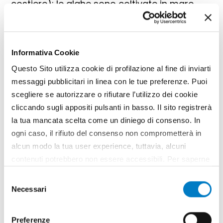
costiere): le alghe sono coltivate in mare
aperto su corde/reti o in vasche riempite
con acqua marina. Producono elevate
quantità di biomassa ricca di carboidrati,
Informativa Cookie
utile per bioetanolo e biogas. Le limitazioni
principali riguardano la stagionalità e la
Questo Sito utilizza cookie di profilazione al fine di inviarti
vulnerabilità alle condizioni meteo-marine;
messaggi pubblicitari in linea con le tue preferenze. Puoi
sistemi ibridi: per bilanciare produttività e
scegliere se autorizzare o rifiutare l’utilizzo dei cookie
sostenibilità economica, combinano
cliccando sugli appositi pulsanti in basso. Il sito registrerà
l’adozione dei fotobioreattori, che
la tua mancata scelta come un diniego di consenso. In
evidenziano una fase iniziale del processo
ogni caso, il rifiuto del consenso non comprometterà in
ad elevata efficienza, con gli stagni aperti,
alcun modo la tua user experience, tuttavia, alcuni
che rappresentano una fase finale a basso
contenuti potrebbero non essere accessibili. Per saperne
costo.
di più sui cookie e decidere se acconsentire oppure no
Selezione
all’utilizzo di tutti, o solamente di alcuni di essi, ti
Necessari
del
Gallery
invitiamo a consultare la nostra
Cookie Policy
.
consenso
Preferenze