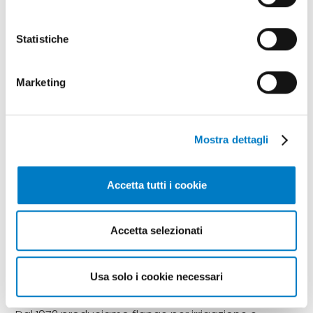
TAG
Trattori
Multifunzionalità
Lavinia Eleonora Galli
Statistiche
Marketing
Mostra dettagli
Accetta tutti i cookie
Accetta selezionati
CONTENUTO SPONSORIZZATO
Olivetti: a proposito di flange
Usa solo i cookie necessari