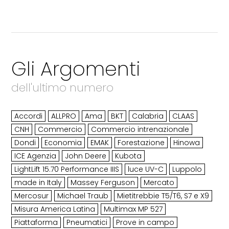
Gli Argomenti
dell'ultimo numero
Accordi
ALLPRO
Ama
BKT
Calabria
CLAAS
CNH
Commercio
Commercio intrenazionale
Dondi
Economia
EMAK
Forestazione
Hinowa
ICE Agenzia
John Deere
Kubota
LightLift 15.70 Performance IIIS
luce UV-C
Luppolo
made in Italy
Massey Ferguson
Mercato
Mercosur
Michael Traub
Mietitrebbie T5/T6, S7 e X9
Misura America Latina
Multimax MP 527
Piattaforma
Pneumatici
Prove in campo