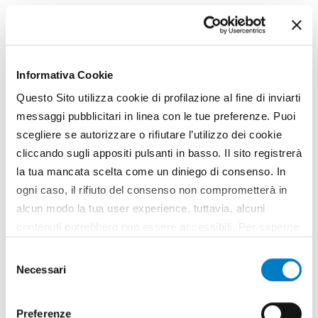
Informativa Cookie
Questo Sito utilizza cookie di profilazione al fine di inviarti
messaggi pubblicitari in linea con le tue preferenze. Puoi
scegliere se autorizzare o rifiutare l’utilizzo dei cookie
cliccando sugli appositi pulsanti in basso. Il sito registrerà
la tua mancata scelta come un diniego di consenso. In
ogni caso, il rifiuto del consenso non comprometterà in
alcun modo la tua user experience, tuttavia, alcuni
contenuti potrebbero non essere accessibili. Per saperne
di più sui cookie e decidere se acconsentire oppure no
Selezione
all’utilizzo di tutti, o solamente di alcuni di essi, ti
Necessari
del
invitiamo a consultare la nostra
Cookie Policy
.
consenso
Preferenze