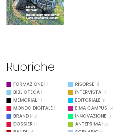
Rubriche
FORMAZIONE
RISORSE
[1]
[1]
BIBLIOTECA
INTERVISTA
[1]
[4]
MEMORIAL
EDITORIALE
[1]
[1]
MONDO DIGITALE
EIMA CAMPUS
[1]
[5]
BRAND
INNOVAZIONE
[45]
[3]
DOSSIER
ANTEPRIMA
[7]
[32]
BANDI
SCENARIO