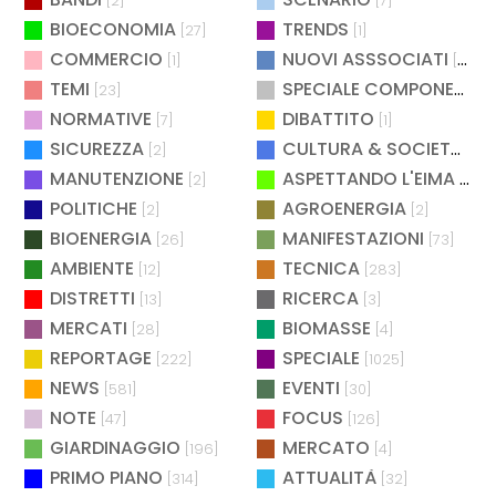
[2]
[7]
BIOECONOMIA
TRENDS
[27]
[1]
COMMERCIO
NUOVI ASSSOCIATI
[1]
[15]
TEMI
SPECIALE COMPONENTISTICA
[23]
NORMATIVE
DIBATTITO
[7]
[1]
SICUREZZA
CULTURA & SOCIETÀ
[2]
[2]
MANUTENZIONE
ASPETTANDO L'EIMA
[2]
[4]
POLITICHE
AGROENERGIA
[2]
[2]
BIOENERGIA
MANIFESTAZIONI
[26]
[73]
AMBIENTE
TECNICA
[12]
[283]
DISTRETTI
RICERCA
[13]
[3]
MERCATI
BIOMASSE
[28]
[4]
REPORTAGE
SPECIALE
[222]
[1025]
NEWS
EVENTI
[581]
[30]
NOTE
FOCUS
[47]
[126]
GIARDINAGGIO
MERCATO
[196]
[4]
PRIMO PIANO
ATTUALITÀ
[314]
[32]