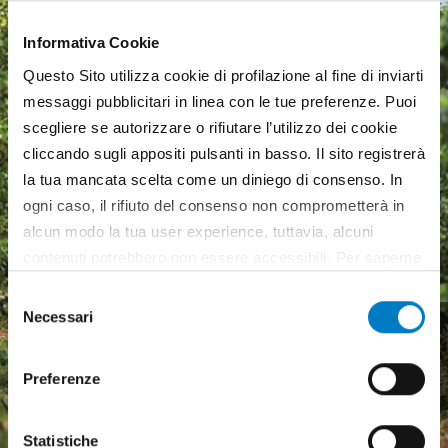
Informativa Cookie
Questo Sito utilizza cookie di profilazione al fine di inviarti
messaggi pubblicitari in linea con le tue preferenze. Puoi
scegliere se autorizzare o rifiutare l’utilizzo dei cookie
cliccando sugli appositi pulsanti in basso. Il sito registrerà
la tua mancata scelta come un diniego di consenso. In
ogni caso, il rifiuto del consenso non comprometterà in
alcun modo la tua user experience, tuttavia, alcuni
contenuti potrebbero non essere accessibili. Per saperne
di più sui cookie e decidere se acconsentire oppure no
Selezione
all’utilizzo di tutti, o solamente di alcuni di essi, ti
Necessari
Macchine agricole, mercato
del
invitiamo a consultare la nostra
Cookie Policy
.
in crescita ma pesa
consenso
l'incertezza economica
Preferenze
Statistiche