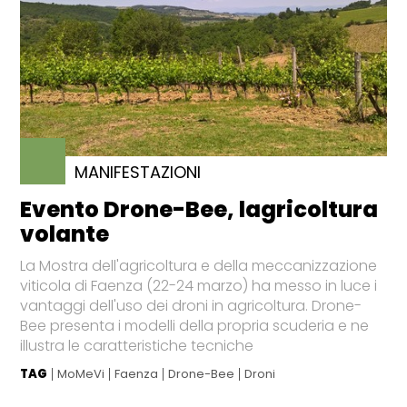
MANIFESTAZIONI
Evento Drone-Bee, lagricoltura
volante
La Mostra dell'agricoltura e della meccanizzazione
viticola di Faenza (22-24 marzo) ha messo in luce i
vantaggi dell'uso dei droni in agricoltura. Drone-
Bee presenta i modelli della propria scuderia e ne
illustra le caratteristiche tecniche
TAG
MoMeVi
Faenza
Drone-Bee
Droni