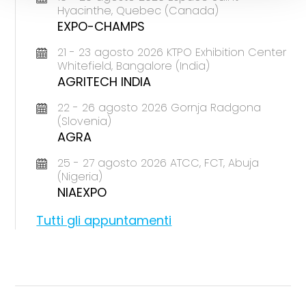
Hyacinthe, Quebec (Canada)
EXPO-CHAMPS
21 - 23 agosto 2026 KTPO Exhibition Center
Whitefield, Bangalore (India)
AGRITECH INDIA
22 - 26 agosto 2026 Gornja Radgona
(Slovenia)
AGRA
25 - 27 agosto 2026 ATCC, FCT, Abuja
(Nigeria)
NIAEXPO
Tutti gli appuntamenti