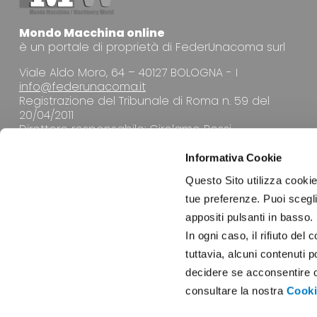
Mondo Macchina online
è un portale di proprietà di FederUnacoma surl
Viale Aldo Moro, 64 – 40127 BOLOGNA - I
info@federunacoma.it
Registrazione del Tribunale di Roma n. 59 del
20/04/2011
Direttore responsabile: Girolamo Rossi
Informativa Cookie
Questo Sito utilizza cookie 
tue preferenze. Puoi sceglie
appositi pulsanti in basso.
LA REDAZIONE
In ogni caso, il rifiuto d
tuttavia, alcuni contenuti 
decidere se acconsentire opp
consultare la nostra
Cooki