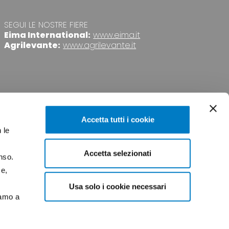
SEGUI LE NOSTRE FIERE
Eima International:
www.eima.it
Agrilevante:
www.agrilevante.it
Accetta tutti i cookie
 le
Accetta selezionati
nso.
VACY
CREDITS
ce,
Usa solo i cookie necessari
iamo a