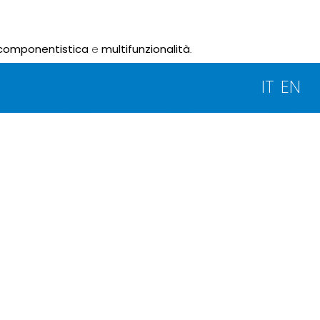
componentistica
e
multifunzionalità
.
IT
EN