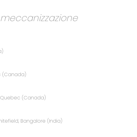
a meccanizzazione
a)
ec (Canada)
e, Quebec (Canada)
itefield, Bangalore (India)