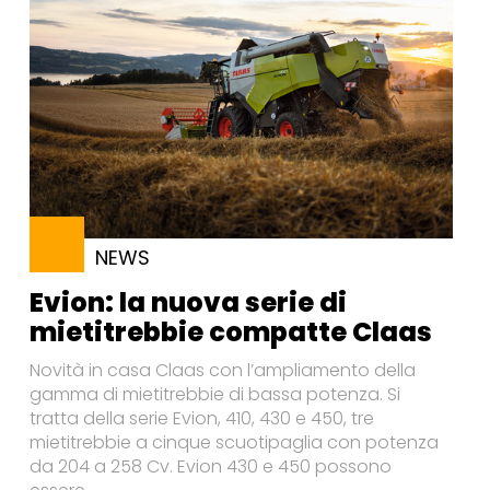
NEWS
Evion: la nuova serie di
mietitrebbie compatte Claas
Novità in casa Claas con l’ampliamento della
gamma di mietitrebbie di bassa potenza. Si
tratta della serie Evion, 410, 430 e 450, tre
mietitrebbie a cinque scuotipaglia con potenza
da 204 a 258 Cv. Evion 430 e 450 possono