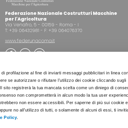
Federazione Nazionale Costrutturi Macchine
per l'Agricoltura
Via Venafro, 5 - 00159 - Roma - I
T: +39 06432981 - F: +39 064076370
www.federunacoma.it
di profilazione al fine di inviarti messaggi pubblicitari in linea con
re se autorizzare o rifiutare l’utilizzo dei cookie cliccando sugli
 Il sito registrerà la tua mancata scelta come un diniego di conse
PUBBLICITÀ
NEWSLETTER
COOKIE POLICY
PRI
el consenso non comprometterà in alcun modo la tua user experien
potrebbero non essere accessibili. Per saperne di più sui cookie e
ure no all’utilizzo di tutti, o solamente di alcuni di essi, ti invit
e Policy
.