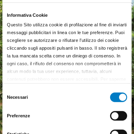
Informativa Cookie
Questo Sito utilizza cookie di profilazione al fine di inviarti
messaggi pubblicitari in linea con le tue preferenze. Puoi
scegliere se autorizzare o rifiutare l’utilizzo dei cookie
cliccando sugli appositi pulsanti in basso. Il sito registrerà
la tua mancata scelta come un diniego di consenso. In
ogni caso, il rifiuto del consenso non comprometterà in
alcun modo la tua user experience, tuttavia, alcuni
contenuti potrebbero non essere accessibili. Per saperne
di più sui cookie e decidere se acconsentire oppure no
Selezione
all’utilizzo di tutti, o solamente di alcuni di essi, ti
Necessari
del
Macchine agricole, mercato
invitiamo a consultare la nostra
Cookie Policy
.
consenso
in crescita ma pesa
Preferenze
l'incertezza economica