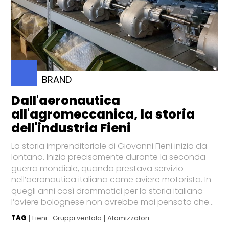
BRAND
Dall'aeronautica
all'agromeccanica, la storia
dell'industria Fieni
La storia imprenditoriale di Giovanni Fieni inizia da
lontano. Inizia precisamente durante la seconda
guerra mondiale, quando prestava servizio
nell’aeronautica italiana come aviere motorista. In
quegli anni così drammatici per la storia italiana
l’aviere bolognese non avrebbe mai pensato che...
TAG
Fieni
Gruppi ventola
Atomizzatori