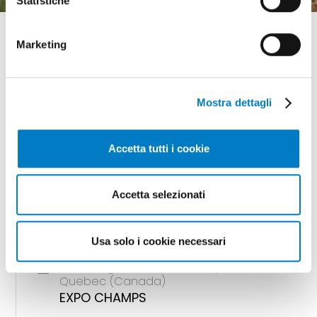
Statistiche
Marketing
GLI APPUNTAMENTI
Mostra dettagli
della meccanizzazione
Accetta tutti i cookie
Accetta selezionati
18 - 20 agosto 2026 Gunnedah, Nsw
(Australia)
AGQUIP FIELD DAYS
Usa solo i cookie necessari
18 - 20 agosto 2026 Saint-Hyacinthe,
Quebec (Canada)
EXPO CHAMPS