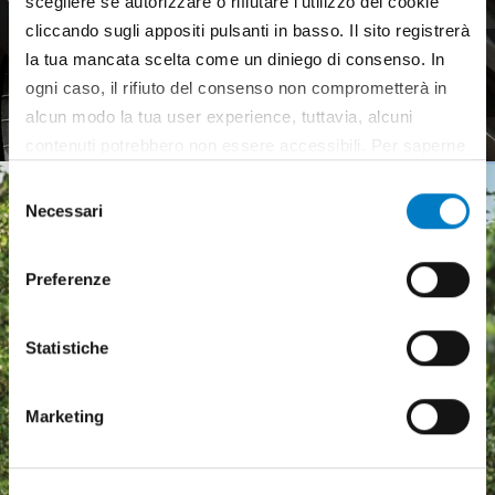
scegliere se autorizzare o rifiutare l’utilizzo dei cookie
cliccando sugli appositi pulsanti in basso. Il sito registrerà
Pneumatici agricoli,
la tua mancata scelta come un diniego di consenso. In
mercato europeo debole
ogni caso, il rifiuto del consenso non comprometterà in
alcun modo la tua user experience, tuttavia, alcuni
contenuti potrebbero non essere accessibili. Per saperne
di più sui cookie e decidere se acconsentire oppure no
Selezione
all’utilizzo di tutti, o solamente di alcuni di essi, ti
Necessari
del
invitiamo a consultare la nostra
Cookie Policy
.
consenso
Preferenze
Statistiche
Marketing