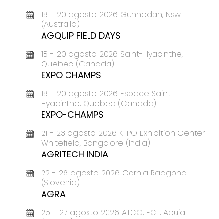
18 - 20 agosto 2026 Gunnedah, Nsw
(Australia)
AGQUIP FIELD DAYS
18 - 20 agosto 2026 Saint-Hyacinthe,
Quebec (Canada)
EXPO CHAMPS
18 - 20 agosto 2026 Espace Saint-
Hyacinthe, Quebec (Canada)
EXPO-CHAMPS
21 - 23 agosto 2026 KTPO Exhibition Center
Whitefield, Bangalore (India)
AGRITECH INDIA
22 - 26 agosto 2026 Gornja Radgona
(Slovenia)
AGRA
25 - 27 agosto 2026 ATCC, FCT, Abuja