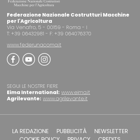
Federazione Nazionale Costrutturi Macchine
per l'Agricoltura
Via Venafro, 5 - 00159 - Roma - I
T: +39 06432981 - F: +39 064076370
www.federunacoma.it
SEGUI LE NOSTRE FIERE
Eima International:
www.eima.it
Agrilevante:
www.agrilevante.it
LA REDAZIONE
PUBBLICITÀ
NEWSLETTER
COOKIE POLICY
PRIVACY
CREDITS