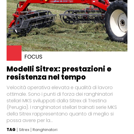
FOCUS
Modelli Sitrex: prestazioni e
resistenza nel tempo
Velocità operativa elevata e qualità di lavoro
ottimale. Sono i punti di forza dei ranghinatori
stellari MKS sviluppati dalla Sitrex di Trestina
(Perugia). I ranghinatori stellari trainati serie MKS
della Sitrex rappresentano quanto di meglio si
possa avere per la...
TAG
Sitrex
Ranghinatori