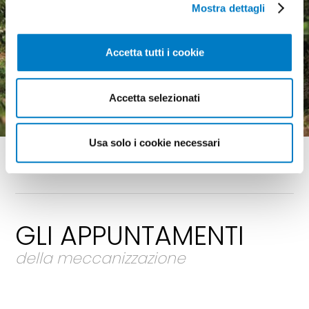
Mostra dettagli
Macchine agricole, mercato
Accetta tutti i cookie
in crescita ma pesa
l'incertezza economica
Accetta selezionati
Usa solo i cookie necessari
GLI APPUNTAMENTI
della meccanizzazione