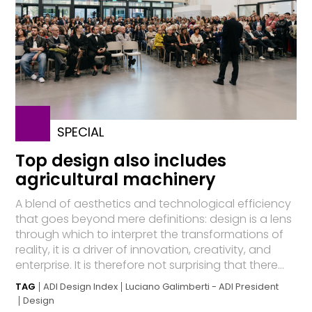
SPECIAL
Top design also includes
agricultural machinery
A blend of aesthetics and technological efficiency
that goes beyond mere definitions: design is a lens
through which to interpret the transformations of
reality, it is a driver of innovation, creativity, and
enterprise. It is therefore not surprising that there...
TAG
ADI Design Index
Luciano Galimberti - ADI President
Design