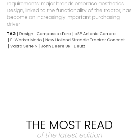
requirements: major brands embrace aesthetics.
Design, linked to the functionality of the tractor, has
become an increasingly important purchasing
driver
TAG
Design
Compasso d'oro
eSP Antonio Carraro
E-Worker Merlo
New Holland Straddle Tractror Concept
Valtra Serie N
John Deere 8R
Deutz
THE MOST READ
of the latest edition