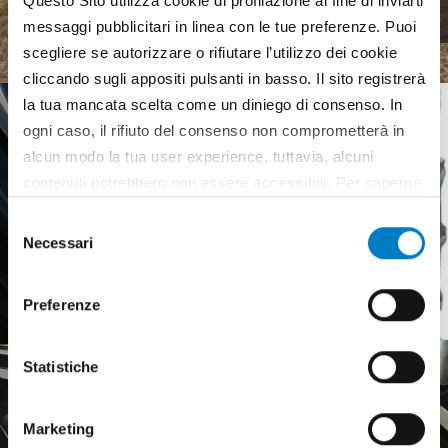
Questo Sito utilizza cookie di profilazione al fine di inviarti
complex landscape
messaggi pubblicitari in linea con le tue preferenze. Puoi
scegliere se autorizzare o rifiutare l’utilizzo dei cookie
cliccando sugli appositi pulsanti in basso. Il sito registrerà
la tua mancata scelta come un diniego di consenso. In
ogni caso, il rifiuto del consenso non comprometterà in
alcun modo la tua user experience, tuttavia, alcuni
contenuti potrebbero non essere accessibili. Per saperne
di più sui cookie e decidere se acconsentire oppure no
Selezione
all’utilizzo di tutti, o solamente di alcuni di essi, ti
Necessari
del
invitiamo a consultare la nostra
Cookie Policy
.
consenso
Preferenze
Statistiche
Marketing