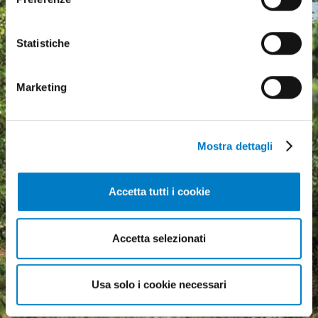
Statistiche
Marketing
Mostra dettagli
Accetta tutti i cookie
Agricultural machinery, a
Accetta selezionati
growing market but
economic uncertainty
weighs heavily
Usa solo i cookie necessari