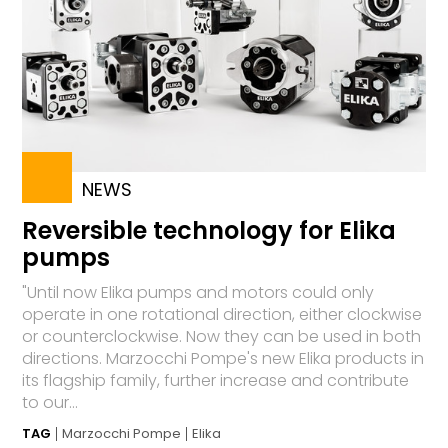
NEWS
Reversible technology for Elika
pumps
"Until now Elika pumps and motors could only
operate in one rotational direction, either clockwise
or counterclockwise. Now they can be used in both
directions. Marzocchi Pompe's new Elika products in
its flagship family, further increase and contribute
to our...
TAG
Marzocchi Pompe
Elika