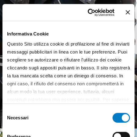
Informativa Cookie
Questo Sito utilizza cookie di profilazione al fine di inviarti
messaggi pubblicitari in linea con le tue preferenze. Puoi
scegliere se autorizzare o rifiutare l’utilizzo dei cookie
cliccando sugli appositi pulsanti in basso. Il sito registrerà
la tua mancata scelta come un diniego di consenso. In
ogni caso, il rifiuto del consenso non comprometterà in
alcun modo la tua user experience, tuttavia, alcuni
Agricultural tyres, a weak
contenuti potrebbero non essere accessibili. Per saperne
European market
di più sui cookie e decidere se acconsentire oppure no
Selezione
all’utilizzo di tutti, o solamente di alcuni di essi, ti
Necessari
del
invitiamo a consultare la nostra
Cookie Policy
.
consenso
Preferenze