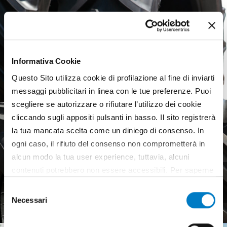
Informativa Cookie
Questo Sito utilizza cookie di profilazione al fine di inviarti
messaggi pubblicitari in linea con le tue preferenze. Puoi
scegliere se autorizzare o rifiutare l’utilizzo dei cookie
cliccando sugli appositi pulsanti in basso. Il sito registrerà
la tua mancata scelta come un diniego di consenso. In
ogni caso, il rifiuto del consenso non comprometterà in
alcun modo la tua user experience, tuttavia, alcuni
contenuti potrebbero non essere accessibili. Per saperne
Agricultural tyres, a weak
di più sui cookie e decidere se acconsentire oppure no
European market
Selezione
all’utilizzo di tutti, o solamente di alcuni di essi, ti
Necessari
del
invitiamo a consultare la nostra
Cookie Policy
.
consenso