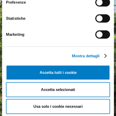
Preferenze
Statistiche
Marketing
Mostra dettagli
Accetta tutti i cookie
Agricultural machinery, a
Accetta selezionati
growing market but
economic uncertainty
Usa solo i cookie necessari
weighs heavily