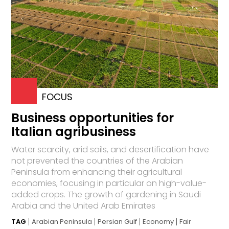
FOCUS
Business opportunities for
Italian agribusiness
Water scarcity, arid soils, and desertification have
not prevented the countries of the Arabian
Peninsula from enhancing their agricultural
economies, focusing in particular on high-value-
added crops. The growth of gardening in Saudi
Arabia and the United Arab Emirates
TAG
Arabian Peninsula
Persian Gulf
Economy
Fair