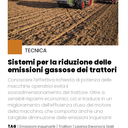
TECNICA
Sistemi per la riduzione delle
emissioni gassose dei trattori
Conoscere l’effettiva richiesta di potenza delle
macchine operatrici evita il
sovradimensionamento del trattore. Oltre a
sensibili risparmi economici, ciò si traduce in un
miglioramento dell’efficienza d’uso del motore
della macchina, che comporta anche una
tangibile diminuzione delle emissioni inquinanti
TAG
Emissioni inquinanti
Trattori
Lavinia Eleonora Galli