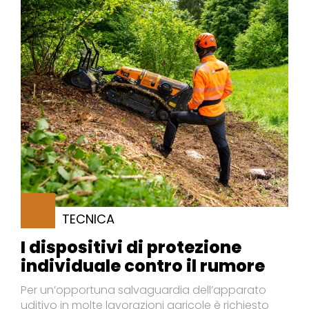
TECNICA
I dispositivi di protezione
individuale contro il rumore
Per un’opportuna salvaguardia dell’apparato
uditivo in molte lavorazioni agricole è richiesto