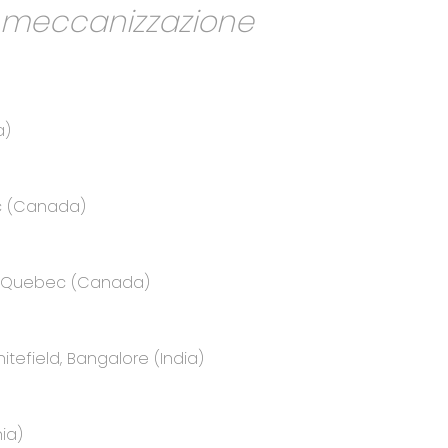
a meccanizzazione
a)
ec (Canada)
e, Quebec (Canada)
itefield, Bangalore (India)
ia)