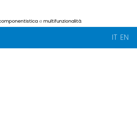
componentistica
e
multifunzionalità
.
IT
EN