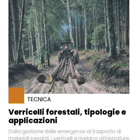
TECNICA
Verricelli forestali, tipologie e
applicazioni
Dalla gestione delle emergenze al trasporto di
materiali pesanti, i verricelli si rivelano attrezzature