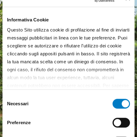
Informativa Cookie
Questo Sito utilizza cookie di profilazione al fine di inviarti
messaggi pubblicitari in linea con le tue preferenze. Puoi
scegliere se autorizzare o rifiutare l’utilizzo dei cookie
cliccando sugli appositi pulsanti in basso. Il sito registrerà
la tua mancata scelta come un diniego di consenso. In
ogni caso, il rifiuto del consenso non comprometterà in
alcun modo la tua user experience, tuttavia, alcuni
contenuti potrebbero non essere accessibili. Per saperne
di più sui cookie e decidere se acconsentire oppure no
Selezione
all’utilizzo di tutti, o solamente di alcuni di essi, ti
Necessari
del
invitiamo a consultare la nostra
Cookie Policy
.
Macchine agricole, mercato
consenso
in crescita ma pesa
Preferenze
l'incertezza economica