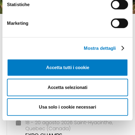
Statistiche
Marketing
Mostra dettagli
GLI APPUNTAMENTI
della meccanizzazione
Accetta tutti i cookie
Accetta selezionati
18 - 20 agosto 2026 Gunnedah, Nsw
(Australia)
Usa solo i cookie necessari
AGQUIP FIELD DAYS
18 - 20 agosto 2026 Saint-Hyacinthe,
Quebec (Canada)