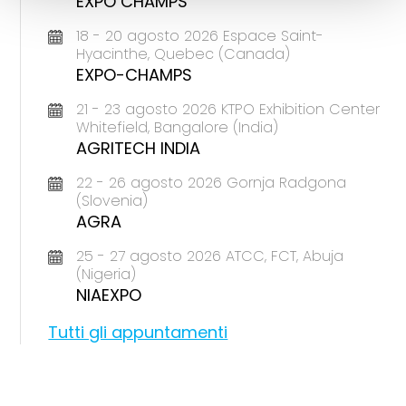
EXPO CHAMPS
18 - 20 agosto 2026 Espace Saint-
Hyacinthe, Quebec (Canada)
EXPO-CHAMPS
21 - 23 agosto 2026 KTPO Exhibition Center
Whitefield, Bangalore (India)
AGRITECH INDIA
22 - 26 agosto 2026 Gornja Radgona
(Slovenia)
AGRA
25 - 27 agosto 2026 ATCC, FCT, Abuja
(Nigeria)
NIAEXPO
Tutti gli appuntamenti