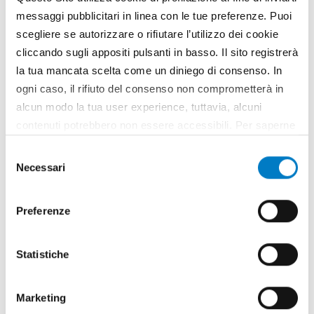
affiancando ai tre modelli base, due di categoria
messaggi pubblicitari in linea con le tue preferenze. Puoi
superiore – gli Elite – che offrono rendimenti
scegliere se autorizzare o rifiutare l’utilizzo dei cookie
operativi da "fuoriserie", sia come capacità di
cliccando sugli appositi pulsanti in basso. Il sito registrerà
sollevamento sia come estensione del braccio
la tua mancata scelta come un diniego di consenso. In
TAG
New Holland
LM
Luca Mainardi
Telescopici
ogni caso, il rifiuto del consenso non comprometterà in
Giovanni M. Losavio
alcun modo la tua user experience, tuttavia, alcuni
contenuti potrebbero non essere accessibili. Per saperne
di più sui cookie e decidere se acconsentire oppure no
Selezione
all’utilizzo di tutti, o solamente di alcuni di essi, ti
Necessari
del
invitiamo a consultare la nostra
Cookie Policy
.
consenso
Preferenze
Statistiche
Marketing