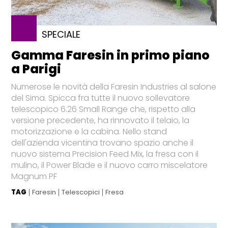
SPECIALE
Gamma Faresin in primo piano
a Parigi
Numerose le novità della Faresin Industries al salone
del Sima. Spicca fra tutte il nuovo sollevatore
telescopico 6.26 Small Range che, rispetto alla
versione precedente, ha rinnovato il telaio, la
motorizzazione e la cabina. Nello stand
dell'azienda vicentina trovano spazio anche il
nuovo sistema Precision Feed Mix, la fresa con il
mulino, il Power Blade e il nuovo carro miscelatore
Magnum PF
TAG
Faresin
Telescopici
Fresa