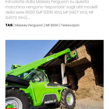
introdotte dalla Massey Ferguson su questa
macchina vengono “esportate” sugli altri modelli
della serie 9000 (MF 9306 Xtra, MF 9407 Xtra, MF
9407S Xtra)....
TAG
Massey Ferguson
MF 9000
Telescopici