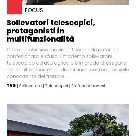
FOCUS
Sollevatori telescopici,
protagonisti in
multifunzionalità
Oltre alla classica movimentazione di materiale
confezionato e sfuso, il moderno sollevatore
telescopico ad uso agricolo è in grado di eseguire
molte altre operazioni, diventando così un possibile
concorrente del trattore
TAG
Sollevatore
Telescopici
Stefano Albanesi