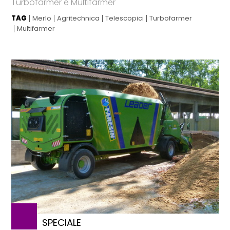
Turbofarmer e Multifarmer
TAG
Merlo
Agritechnica
Telescopici
Turbofarmer
Multifarmer
SPECIALE