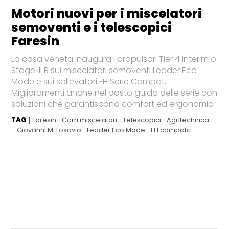
Motori nuovi per i miscelatori
semoventi e i telescopici
Faresin
La casa veneta inaugura i propulsori Tier 4 interim o
Stage III B sui miscelatori semoventi Leader Eco
Mode e sui sollevatori FH Serie Compat.
Miglioramenti anche nel posto guida delle serie con
soluzioni che garantiscono comfort ed ergonomia
TAG
Faresin
Carri miscelatori
Telescopici
Agritechnica
Giovanni M. Losavio
Leader Eco Mode
FH compatc