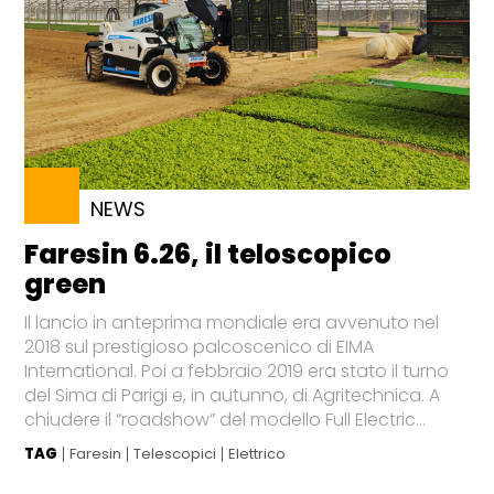
NEWS
Faresin 6.26, il teloscopico
green
Il lancio in anteprima mondiale era avvenuto nel
2018 sul prestigioso palcoscenico di EIMA
International. Poi a febbraio 2019 era stato il turno
del Sima di Parigi e, in autunno, di Agritechnica. A
chiudere il “roadshow” del modello Full Electric...
TAG
Faresin
Telescopici
Elettrico