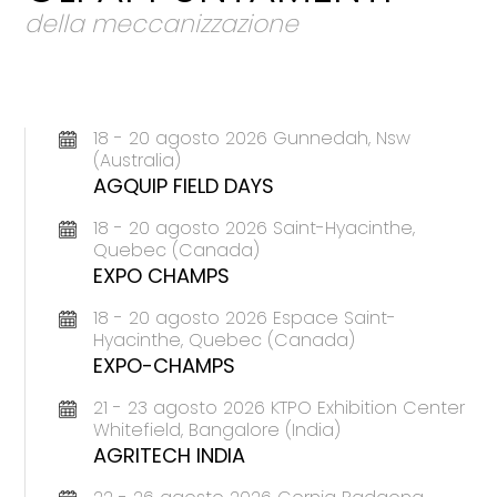
della meccanizzazione
18 - 20 agosto 2026 Gunnedah, Nsw
(Australia)
AGQUIP FIELD DAYS
18 - 20 agosto 2026 Saint-Hyacinthe,
Quebec (Canada)
EXPO CHAMPS
18 - 20 agosto 2026 Espace Saint-
Hyacinthe, Quebec (Canada)
EXPO-CHAMPS
21 - 23 agosto 2026 KTPO Exhibition Center
Whitefield, Bangalore (India)
AGRITECH INDIA