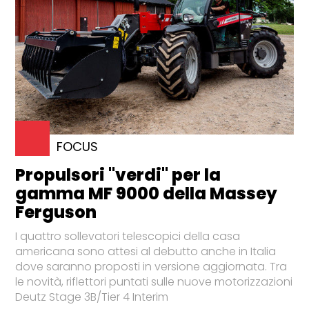
FOCUS
Propulsori "verdi" per la
gamma MF 9000 della Massey
Ferguson
I quattro sollevatori telescopici della casa
americana sono attesi al debutto anche in Italia
dove saranno proposti in versione aggiornata. Tra
le novità, riflettori puntati sulle nuove motorizzazioni
Deutz Stage 3B/Tier 4 Interim