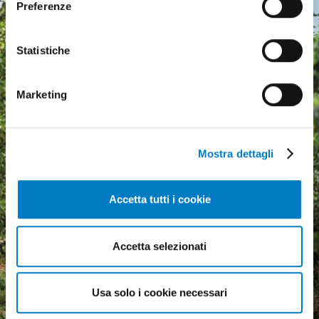
Preferenze
Statistiche
Marketing
Mostra dettagli
Accetta tutti i cookie
Agricultural machinery, a
Accetta selezionati
growing market but
economic uncertainty
Usa solo i cookie necessari
weighs heavily