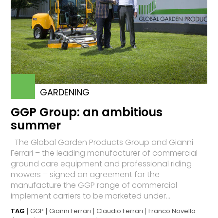
GARDENING
GGP Group: an ambitious
summer
The Global Garden Products Group and Gianni
Ferrari – the leading manufacturer of commercial
ground care equipment and professional riding
mowers – signed an agreement for the
manufacture the GGP range of commercial
implement carriers to be marketed under...
TAG
GGP
Gianni Ferrari
Claudio Ferrari
Franco Novello