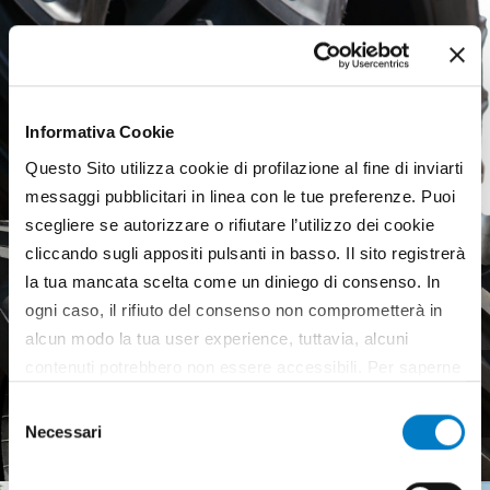
Informativa Cookie
Questo Sito utilizza cookie di profilazione al fine di inviarti
messaggi pubblicitari in linea con le tue preferenze. Puoi
scegliere se autorizzare o rifiutare l’utilizzo dei cookie
cliccando sugli appositi pulsanti in basso. Il sito registrerà
la tua mancata scelta come un diniego di consenso. In
ogni caso, il rifiuto del consenso non comprometterà in
alcun modo la tua user experience, tuttavia, alcuni
contenuti potrebbero non essere accessibili. Per saperne
Agricultural tyres, a weak
di più sui cookie e decidere se acconsentire oppure no
European market
Selezione
all’utilizzo di tutti, o solamente di alcuni di essi, ti
Necessari
del
invitiamo a consultare la nostra
Cookie Policy
.
consenso