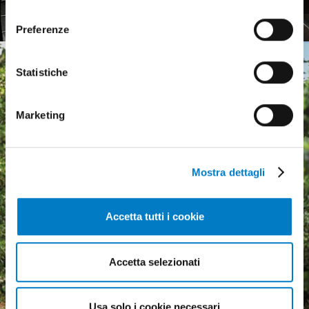
consenso
Preferenze
Statistiche
Marketing
Mostra dettagli
Accetta tutti i cookie
Accetta selezionati
Agricultural machinery, a
growing market but
Usa solo i cookie necessari