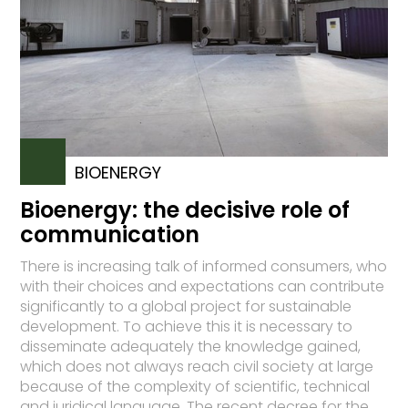
BIOENERGY
Bioenergy: the decisive role of
communication
There is increasing talk of informed consumers, who
with their choices and expectations can contribute
significantly to a global project for sustainable
development. To achieve this it is necessary to
disseminate adequately the knowledge gained,
which does not always reach civil society at large
because of the complexity of scientific, technical
and juridical language. The recent decree for the