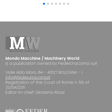
Mondo Macchine / Machinery World
is a publication owned by FederUnacoma surl
Viale Aldo Moro, 64 - 40127 BOLOGNA - I
info@federunacoma.it
Registration of the Court of Rome n. 59 of
20/04/2011
Editor-in-chief: Girolamo Rossi