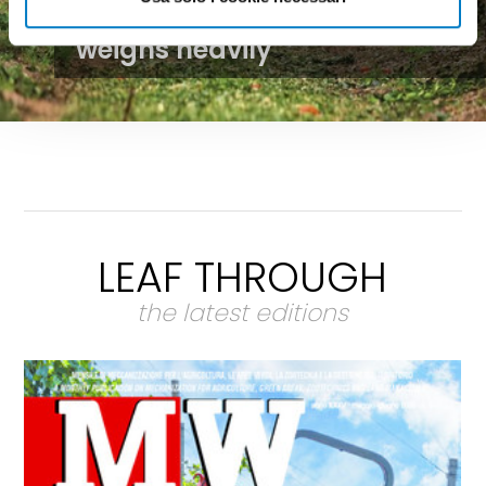
economic uncertainty
weighs heavily
LEAF THROUGH
the latest editions