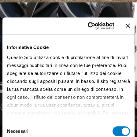
Informativa Cookie
Questo Sito utilizza cookie di profilazione al fine di inviarti
messaggi pubblicitari in linea con le tue preferenze. Puoi
scegliere se autorizzare o rifiutare l’utilizzo dei cookie
cliccando sugli appositi pulsanti in basso. Il sito registrerà
la tua mancata scelta come un diniego di consenso. In
ogni caso, il rifiuto del consenso non comprometterà in
alcun modo la tua user experience, tuttavia, alcuni
contenuti potrebbero non essere accessibili. Per saperne
di più sui cookie e decidere se acconsentire oppure no
Agricultural tyres, a weak
Selezione
all’utilizzo di tutti, o solamente di alcuni di essi, ti
Necessari
European market
del
invitiamo a consultare la nostra
Cookie Policy
.