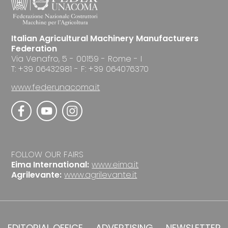
Italian Agricultural Machinery Manufacturers
Federation
Via Venafro, 5 - 00159 - Rome - I
T: +39 06432981 - F: +39 064076370
www.federunacoma.it
FOLLOW OUR FAIRS
Eima International:
www.eima.it
Agrilevante:
www.agrilevante.it
EDITORIAL OFFICE
ADVERTISING
NEWSLETTER